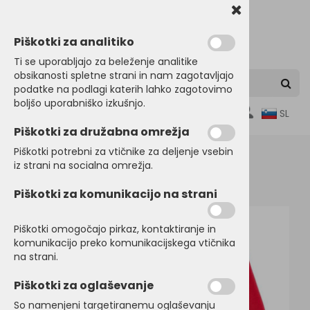
Piškotki za analitiko
Ti se uporabljajo za beleženje analitike
obsikanosti spletne strani in nam zagotavljajo
podatke na podlagi katerih lahko zagotovimo
boljšo uporabniško izkušnjo.
0
SL
Piškotki za družabna omrežja
Piškotki potrebni za vtičnike za deljenje vsebin
iz strani na socialna omrežja.
Domov
OTROŠKA in BABY OBLAČILA
Puloverji
Piškotki za komunikacijo na strani
Piškotki omogočajo pirkaz, kontaktiranje in
komunikacijo preko komunikacijskega vtičnika
na strani.
Piškotki za oglaševanje
So namenjeni targetiranemu oglaševanju