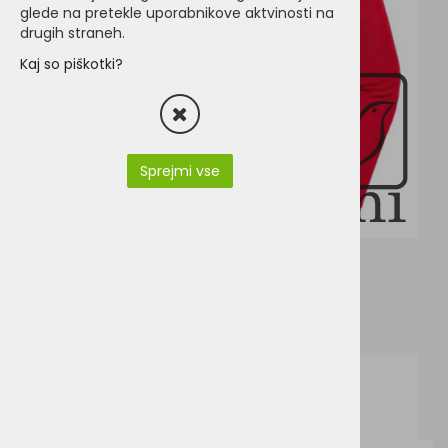
glede na pretekle uporabnikove aktvinosti na
drugih straneh.
Kaj so piškotki?
Sprejmi vse
R-271B-0_EN.pdf