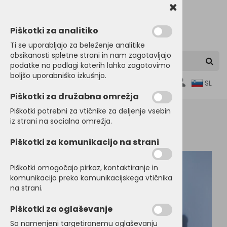
Piškotki za analitiko
Ti se uporabljajo za beleženje analitike
obsikanosti spletne strani in nam zagotavljajo
podatke na podlagi katerih lahko zagotovimo
boljšo uporabniško izkušnjo.
0
SL
Piškotki za družabna omrežja
Piškotki potrebni za vtičnike za deljenje vsebin
iz strani na socialna omrežja.
Domov
OTROŠKA in BABY OBLAČILA
Puloverji
Piškotki za komunikacijo na strani
Piškotki omogočajo pirkaz, kontaktiranje in
komunikacijo preko komunikacijskega vtičnika
na strani.
Piškotki za oglaševanje
So namenjeni targetiranemu oglaševanju