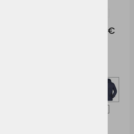
Vprašaj za izdelek in dodelavo ( tisk / vezenje )
Cena brez DDV:
20,89 €
Cena z DDV:
25,49 €
White