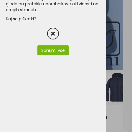
glede na pretekle uporabnikove aktvinosti na
drugih straneh.
Kaj so piškotki?
Sprejmi vse
JN59K-James & Nicholson JN 59K.pdf