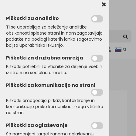
Piškotki za analitiko
Ti se uporabljajo za beleženje analitike
obsikanosti spletne strani in nam zagotavljajo
podatke na podlagi katerih lahko zagotovimo
boljšo uporabniško izkušnjo.
0
SL
Piškotki za družabna omrežja
Piškotki potrebni za vtičnike za deljenje vsebin
iz strani na socialna omrežja.
Domov
ŠPORTNI PROGRAM
Trenirke
Piškotki za komunikacijo na strani
Piškotki omogočajo pirkaz, kontaktiranje in
komunikacijo preko komunikacijskega vtičnika
na strani.
Piškotki za oglaševanje
So namenjeni targetiranemu oglaševanju