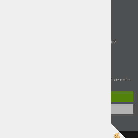
O nas
Kontakt
Plačila
Poslujemo izključno brezgotovinsko.
Sprejemamo kartična plačila, Paypal in nakazila na TRR.
Sledite nam
E-novice
vpišite vaš e-naslov in obveščali vas bomo o novostih iz naše
ponudbe
Prijavi se na e-novice
Odjavi se od e-novic
Izdelava spletne trgovine