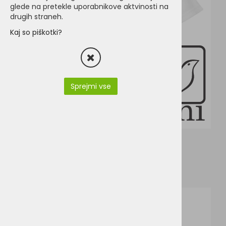
glede na pretekle uporabnikove aktvinosti na
drugih straneh.
Kaj so piškotki?
Sprejmi vse
S287J.pdf