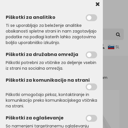
Piškotki za analitiko
Ti se uporabljajo za beleženje analitike
obsikanosti spletne strani in nam zagotavljajo
podatke na podlagi katerih lahko zagotovimo
boljšo uporabniško izkušnjo.
0
SL
Piškotki za družabna omrežja
Piškotki potrebni za vtičnike za deljenje vsebin
iz strani na socialna omrežja.
Domov
OTROŠKA in BABY OBLAČILA
Športni program
Piškotki za komunikacijo na strani
Športne majice
Piškotki omogočajo pirkaz, kontaktiranje in
komunikacijo preko komunikacijskega vtičnika
na strani.
Piškotki za oglaševanje
So namenjeni targetiranemu oglaševanju