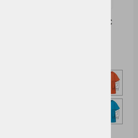
Vprašaj za izdelek in dodelavo ( tisk / vezenje )
Cena brez DDV:
3,26 €
Cena z DDV:
3,98 €