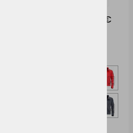
Vprašaj za izdelek in dodelavo ( tisk / vezenje )
Cena brez DDV:
41,34 €
Cena z DDV:
50,43 €