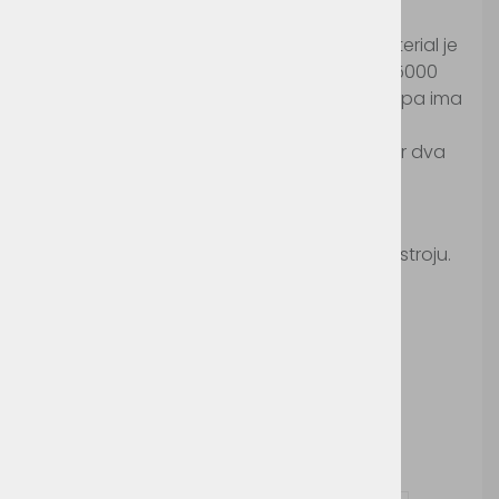
Šifra:
JN1126
Moška lahka športna jakna iz poliestra. Material je
odporen na veter in vodo (vodni stolpec 5000
2
mm) ter diha (5000 g/m
v 24 urah), jakna pa ima
zadrge prsno in na dveh stranskih žepih v
kontrastnih barvah, ter odsevne detajle, ter dva
notranja žepa.
Pralno na 30°c.
Ni primerno za likanje in sušenje v sušilnem stroju.
Možnosti dodelave:
Tisk
Vezenje