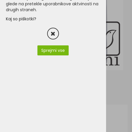
glede na pretekle uporabnikove aktvinosti na
drugih straneh.
Kaj so piškotki?
Sprejmi vse
J&N JN1126