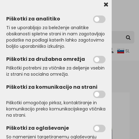
Piškotki za analitiko
Ti se uporabljajo za beleženje analitike
obsikanosti spletne strani in nam zagotavljajo
podatke na podlagi katerih lahko zagotovimo
boljšo uporabniško izkušnjo.
0
SL
Piškotki za družabna omrežja
Piškotki potrebni za vtičnike za deljenje vsebin
iz strani na socialna omrežja.
Domov
ŠPORTNI PROGRAM
športne jakne
Piškotki za komunikacijo na strani
Piškotki omogočajo pirkaz, kontaktiranje in
komunikacijo preko komunikacijskega vtičnika
na strani.
Piškotki za oglaševanje
So namenjeni targetiranemu oglaševanju