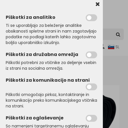
Piškotki za analitiko
Ti se uporabljajo za beleženje analitike
obsikanosti spletne strani in nam zagotavljajo
podatke na podlagi katerih lahko zagotovimo
boljšo uporabniško izkušnjo.
0
SL
Piškotki za družabna omrežja
Piškotki potrebni za vtičnike za deljenje vsebin
iz strani na socialna omrežja.
Domov
SRAJCE in POSLOVNA OBLAČILA
Dodatki
Piškotki za komunikacijo na strani
Piškotki omogočajo pirkaz, kontaktiranje in
komunikacijo preko komunikacijskega vtičnika
na strani.
Piškotki za oglaševanje
So namenjeni targetiranemu oglaševanju