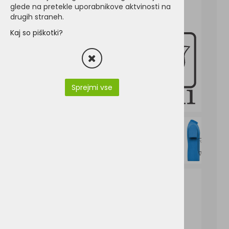
glede na pretekle uporabnikove aktvinosti na
drugih straneh.
Kaj so piškotki?
Sprejmi vse
JN830-James & Nicholson JN 830.pdf