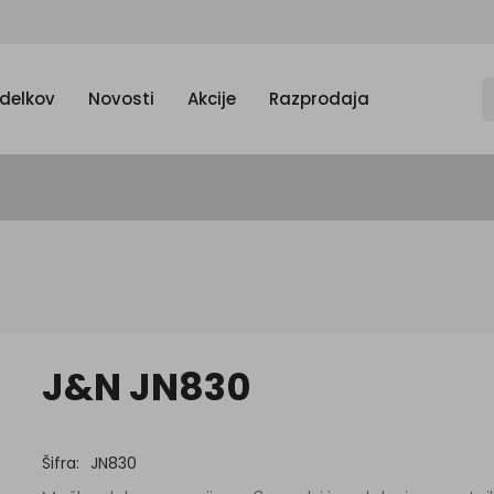
zdelkov
Novosti
Akcije
Razprodaja
J&N JN830
Šifra:
JN830