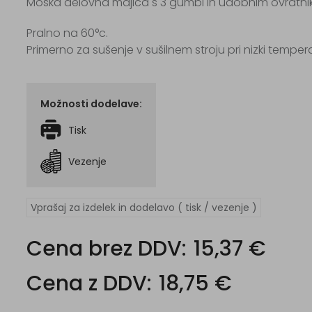
Moška delovna majica s 3 gumbi in udobnim ovratni
Pralno na 60°c.
Primerno za sušenje v sušilnem stroju pri nizki tempera
Možnosti dodelave:
Tisk
Vezenje
Vprašaj za izdelek in dodelavo ( tisk / vezenje )
Cena brez DDV:
15,37 €
Cena z DDV:
18,75 €