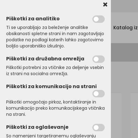
Promocijski tekstil, tisk in vezenje
Piškotki za analitiko
Menu
Ti se uporabljajo za beleženje analitike
Katalog i
obsikanosti spletne strani in nam zagotavljajo
podatke na podlagi katerih lahko zagotovimo
boljšo uporabniško izkušnjo.
Piškotki za družabna omrežja
Piškotki potrebni za vtičnike za deljenje vsebin
iz strani na socialna omrežja.
Domov
DELOVNI PROGRAM
Majice
Piškotki za komunikacijo na strani
Piškotki omogočajo pirkaz, kontaktiranje in
komunikacijo preko komunikacijskega vtičnika
na strani.
Piškotki za oglaševanje
So namenjeni targetiranemu oglaševanju