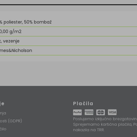
% poliester, 50% bombaž
0,00 g/m2
k, vezenje
mes&Nicholson
je
Plačila
nja
Poslujemo izključno brezgotovin
nosti (GDPR)
Sprejemamo kartična plačila, Pa
čilo
nakazila na TRR.