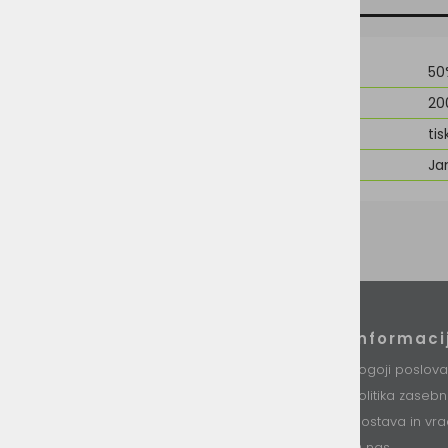
Material
50
Teža
20
Možnost dodelave
tis
Znamka
Ja
Podatki podjetja
Informaci
VINI d.o.o.
Pogoji poslova
Stari trg 37
Politika zaseb
8230 Mokronog
Slovenija
Dostava in vra
O nas