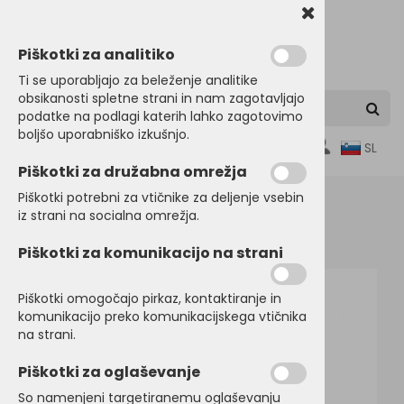
Piškotki za analitiko
Ti se uporabljajo za beleženje analitike
obsikanosti spletne strani in nam zagotavljajo
podatke na podlagi katerih lahko zagotovimo
boljšo uporabniško izkušnjo.
0
SL
Piškotki za družabna omrežja
Piškotki potrebni za vtičnike za deljenje vsebin
iz strani na socialna omrežja.
Domov
DELOVNI PROGRAM
Puloverji
Piškotki za komunikacijo na strani
Piškotki omogočajo pirkaz, kontaktiranje in
komunikacijo preko komunikacijskega vtičnika
na strani.
Piškotki za oglaševanje
So namenjeni targetiranemu oglaševanju