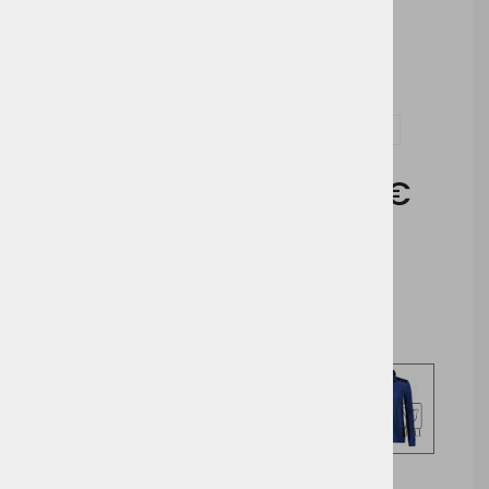
Možnosti dodelave:
Vezenje
Vprašaj za izdelek in dodelavo ( tisk / vezenje )
Cena brez DDV:
38,51 €
Cena z DDV:
46,98 €