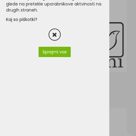
glede na pretekle uporabnikove aktvinosti na
drugih straneh.
Kaj so piškotki?
Sprejmi vse
JN861.pdf