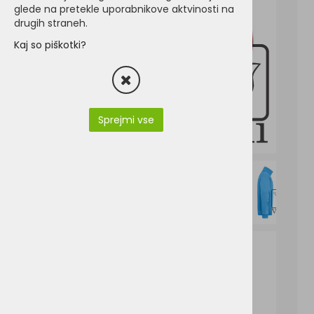
glede na pretekle uporabnikove aktvinosti na
drugih straneh.
Kaj so piškotki?
Sprejmi vse
JN831-James & Nicholson JN 831.pdf