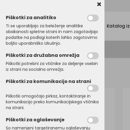
Promocijski tekstil, tisk in vezenje
Piškotki za analitiko
Menu
Ti se uporabljajo za beleženje analitike
Katalog i
obsikanosti spletne strani in nam zagotavljajo
podatke na podlagi katerih lahko zagotovimo
boljšo uporabniško izkušnjo.
Piškotki za družabna omrežja
Piškotki potrebni za vtičnike za deljenje vsebin
iz strani na socialna omrežja.
Domov
DELOVNI PROGRAM
Puloverji
Piškotki za komunikacijo na strani
Piškotki omogočajo pirkaz, kontaktiranje in
komunikacijo preko komunikacijskega vtičnika
na strani.
Piškotki za oglaševanje
So namenjeni targetiranemu oglaševanju