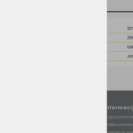
TEHNIČNI PODATKI
SORODNI IZDELKI
Material
30
Teža
29
Možnost dodelave
tis
Znamka
Ja
Podatki podjetja
Informaci
VINI d.o.o.
Pogoji poslova
Stari trg 37
Politika zaseb
8230 Mokronog
Slovenija
Dostava in vra