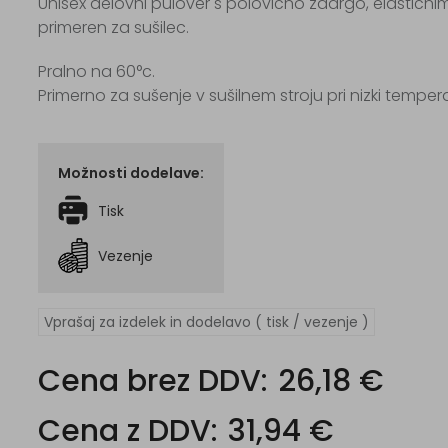
Unisex delovni pulover s polovično zadrgo, elastičnimi 
primeren za sušilec.
Pralno na 60°c.
Primerno za sušenje v sušilnem stroju pri nizki tempera
Možnosti dodelave:
Tisk
Vezenje
Vprašaj za izdelek in dodelavo ( tisk / vezenje )
Cena brez DDV:
26,18 €
Cena z DDV:
31,94 €