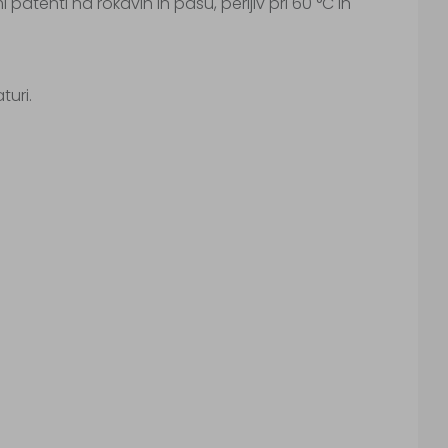
patenti na rokavih in pasu, perljiv pri 60 °C in
turi.