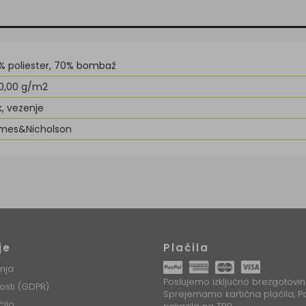
% poliester, 70% bombaž
0,00 g/m2
k, vezenje
mes&Nicholson
je
Plačila
nja
Poslujemo izključno brezgotovin
nosti (GDPR)
Sprejemamo kartična plačila, Pa
čilo