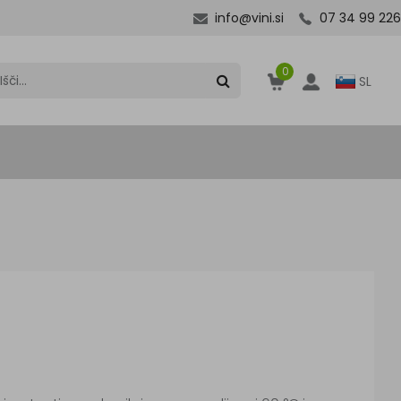
info@vini.si
07 34 99 226
0
SL