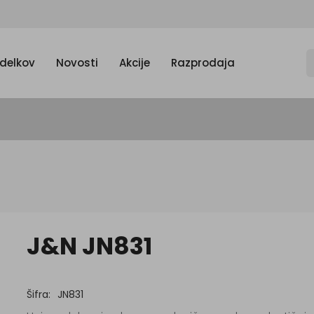
zdelkov
Novosti
Akcije
Razprodaja
J&N JN831
Šifra:
JN831