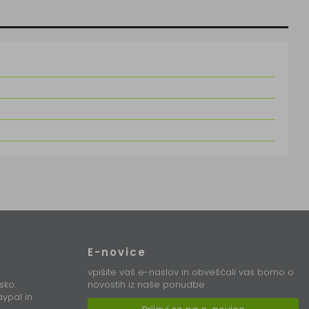
E-novice
vpišite vaš e-naslov in obveščali vas bomo o
sko.
novostih iz naše ponudbe
ypal in