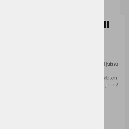
BC0042-JUC42_BC_TECHNICALSHEET_EN.pdf
B&C Shield Softshell
Pro
Šifra:
BC0042
Ergonomično oblikovana delovna softshell jakna
iz ripstop materiala s podlogo iz mikroflisa,
ojačanimi rameni in komolci, podaljšanim hrbtom,
ter nastavljivimi zapestji, ki premore 3 zunanje in 2
notranja žepa.
Jakna ima 2000 mm vodnega stolpca in
prepustnost za vlago 1000 mm/h
Pralno na 30°c.