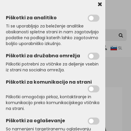
Piškotki za analitiko
Ti se uporabljajo za beleženje analitike
obsikanosti spletne strani in nam zagotavljajo
podatke na podlagi katerih lahko zagotovimo
boljšo uporabniško izkušnjo.
0
SL
Piškotki za družabna omrežja
Piškotki potrebni za vtičnike za deljenje vsebin
iz strani na socialna omrežja.
Domov
DELOVNI PROGRAM
Jakne
Piškotki za komunikacijo na strani
Piškotki omogočajo pirkaz, kontaktiranje in
komunikacijo preko komunikacijskega vtičnika
na strani.
Piškotki za oglaševanje
So namenjeni targetiranemu oglaševanju