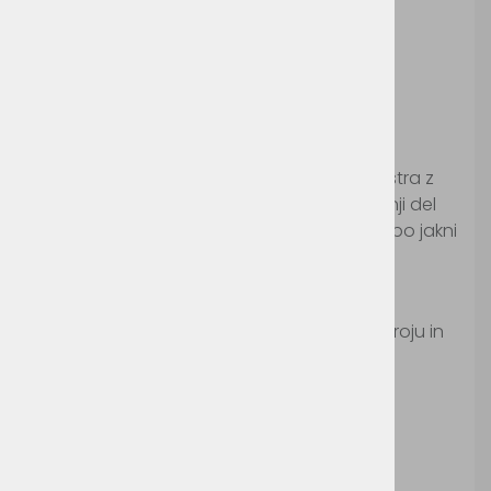
Payper Safe HI-VI
Winter
Šifra:
PY3590
Zimska delovna jakna iz bombaža in poliestra z
zapenjanjem z gumbi in večimi žepi. Spodnji del
jakne je v kontrastni mornarsko modri brvi, po jakni
potekata dva odsevna trakova.
Pralno na 30°c.
Ni primerno za likanje, sušenje v sušilnem stroju in
kemično čiščenje.
Odsevna doba jakne je 25 pranj.