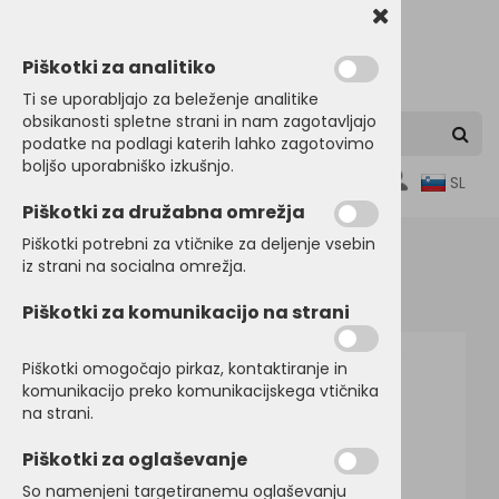
Piškotki za analitiko
Ti se uporabljajo za beleženje analitike
obsikanosti spletne strani in nam zagotavljajo
podatke na podlagi katerih lahko zagotovimo
boljšo uporabniško izkušnjo.
0
SL
Piškotki za družabna omrežja
Piškotki potrebni za vtičnike za deljenje vsebin
iz strani na socialna omrežja.
Domov
DELOVNI PROGRAM
Odsevna oblačila
Piškotki za komunikacijo na strani
Piškotki omogočajo pirkaz, kontaktiranje in
komunikacijo preko komunikacijskega vtičnika
na strani.
Piškotki za oglaševanje
So namenjeni targetiranemu oglaševanju