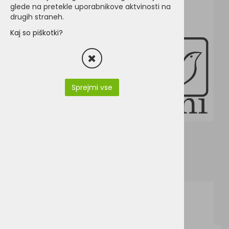
glede na pretekle uporabnikove aktvinosti na
drugih straneh.
Kaj so piškotki?
Sprejmi vse
PY3590-SAFEHI-VIWINTER_EN (1).pdf