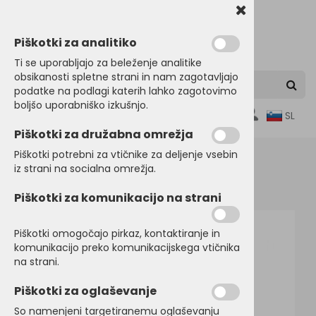
Piškotki za analitiko
Ti se uporabljajo za beleženje analitike
obsikanosti spletne strani in nam zagotavljajo
podatke na podlagi katerih lahko zagotovimo
boljšo uporabniško izkušnjo.
0
SL
Piškotki za družabna omrežja
Piškotki potrebni za vtičnike za deljenje vsebin
iz strani na socialna omrežja.
Domov
DELOVNI PROGRAM
Delovne hlače
Piškotki za komunikacijo na strani
Piškotki omogočajo pirkaz, kontaktiranje in
komunikacijo preko komunikacijskega vtičnika
na strani.
Piškotki za oglaševanje
So namenjeni targetiranemu oglaševanju