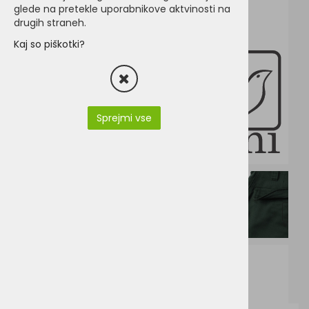
glede na pretekle uporabnikove aktvinosti na
drugih straneh.
Kaj so piškotki?
Sprejmi vse
r-001m.pdf