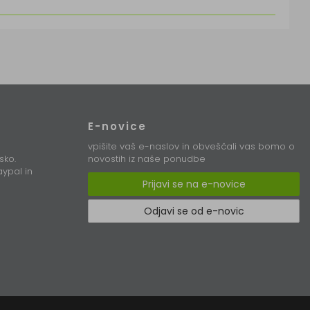
E-novice
vpišite vaš e-naslov in obveščali vas bomo o
sko.
novostih iz naše ponudbe
ypal in
Prijavi se na e-novice
Odjavi se od e-novic