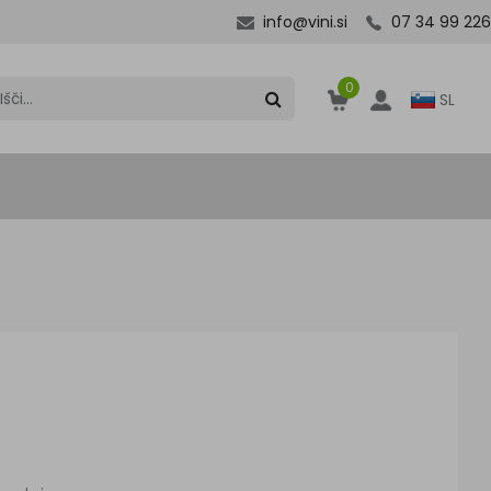
info@vini.si
07 34 99 226
0
SL