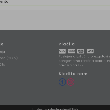
lento
je
Plačila
nja
Poslujemo izključno brezgotovin
nosti (GDPR)
Sprejemamo kartična plačila, Pa
čilo
nakazila na TRR.
Sledite nam
Izdelava spletne trgovine