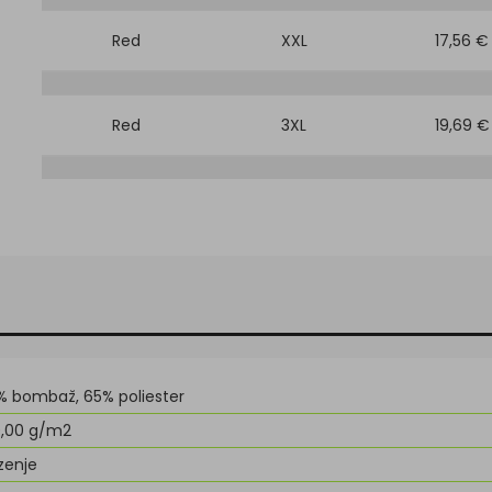
Red
XXL
17,56 €
Red
3XL
19,69 €
% bombaž, 65% poliester
0,00 g/m2
zenje