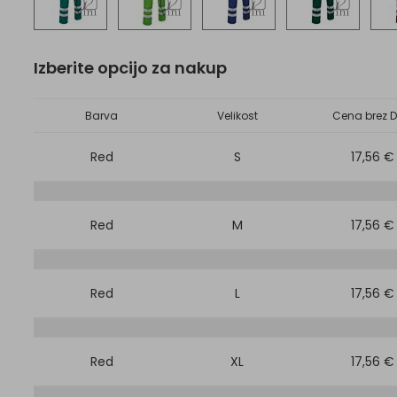
Izberite opcijo za nakup
Barva
Velikost
Cena brez D
Red
S
17,56 €
Red
M
17,56 €
Red
L
17,56 €
Red
XL
17,56 €