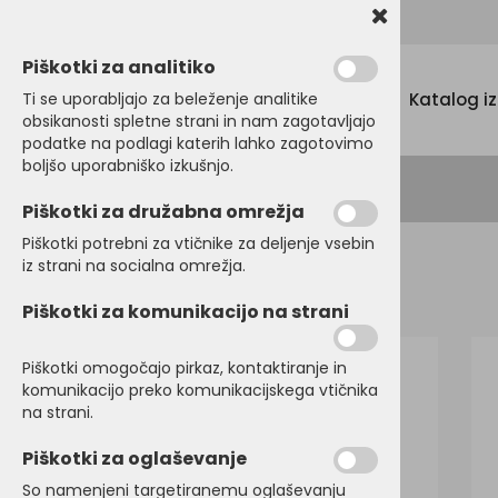
Promocijski tekstil, tisk in vezenje
Piškotki za analitiko
Menu
Ti se uporabljajo za beleženje analitike
Katalog i
obsikanosti spletne strani in nam zagotavljajo
podatke na podlagi katerih lahko zagotovimo
boljšo uporabniško izkušnjo.
Piškotki za družabna omrežja
Piškotki potrebni za vtičnike za deljenje vsebin
iz strani na socialna omrežja.
Domov
DELOVNI PROGRAM
Delovne hlače
Piškotki za komunikacijo na strani
Piškotki omogočajo pirkaz, kontaktiranje in
komunikacijo preko komunikacijskega vtičnika
na strani.
Piškotki za oglaševanje
So namenjeni targetiranemu oglaševanju