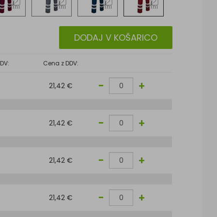
DODAJ V KOŠARICO
DV:
Cena z DDV:
-
+
21,42 €
-
+
21,42 €
-
+
21,42 €
-
+
21,42 €