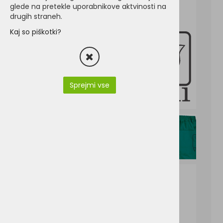
glede na pretekle uporabnikove aktvinosti na
drugih straneh.
Kaj so piškotki?
Sprejmi vse
V5128-DRILL.pdf