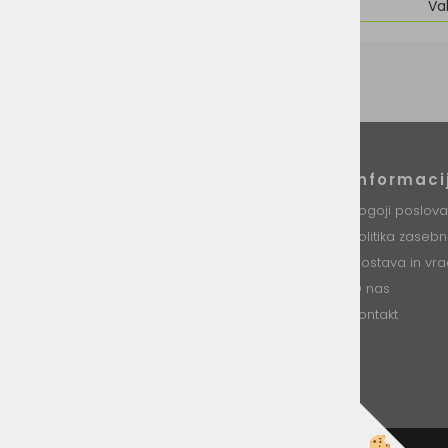
Znamka
Va
Podatki podjetja
Informaci
VINI d.o.o.
Pogoji poslova
Stari trg 37
Politika zaseb
8230 Mokronog
Slovenija
Dostava in vra
O nas
T: +386 (0)7 34 99 226
E: info@vini.si
Kontakt
DŠ: SI85893331
Matična št. 5754437000