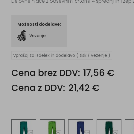
Delovne hlače z odsevnimi črtami, 4 sprednji in 1 žep
Možnosti dodelave:
Vezenje
Vprašaj za izdelek in dodelavo ( tisk / vezenje )
Cena brez DDV:
17,56 €
Cena z DDV:
21,42 €