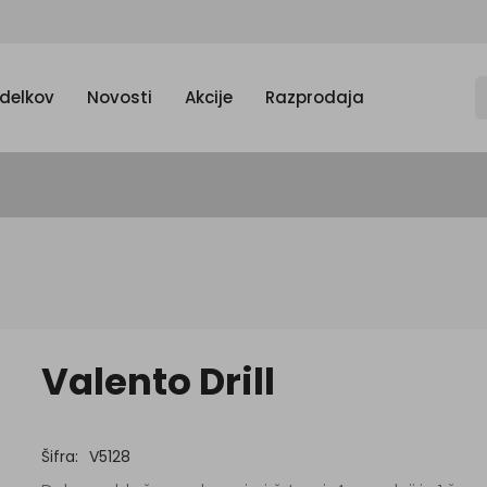
zdelkov
Novosti
Akcije
Razprodaja
Valento Drill
Šifra:
V5128