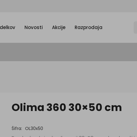
zdelkov
Novosti
Akcije
Razprodaja
Olima 360 30×50 cm
Šifra:
OL30x50