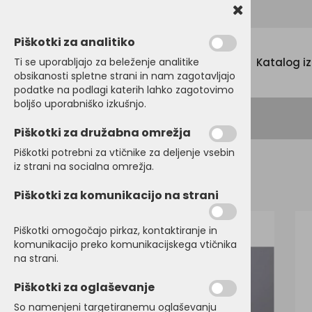
Promocijski tekstil, tisk in vezenje
Piškotki za analitiko
Menu
Ti se uporabljajo za beleženje analitike
Katalog i
obsikanosti spletne strani in nam zagotavljajo
podatke na podlagi katerih lahko zagotovimo
boljšo uporabniško izkušnjo.
Piškotki za družabna omrežja
Piškotki potrebni za vtičnike za deljenje vsebin
iz strani na socialna omrežja.
Domov
BRISAČE
Brisače
Piškotki za komunikacijo na strani
Piškotki omogočajo pirkaz, kontaktiranje in
komunikacijo preko komunikacijskega vtičnika
na strani.
Piškotki za oglaševanje
So namenjeni targetiranemu oglaševanju