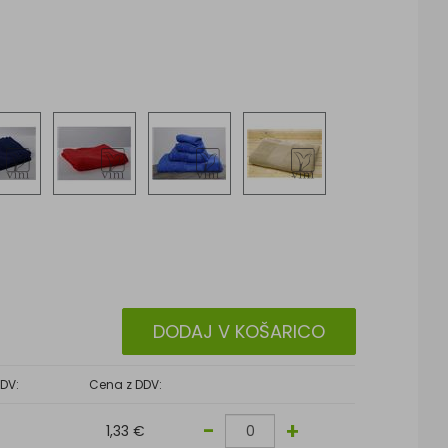
DODAJ V KOŠARICO
DV:
Cena z DDV:
-
+
1,33 €