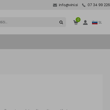
info@vini.si
07 34 99 226
0
SL