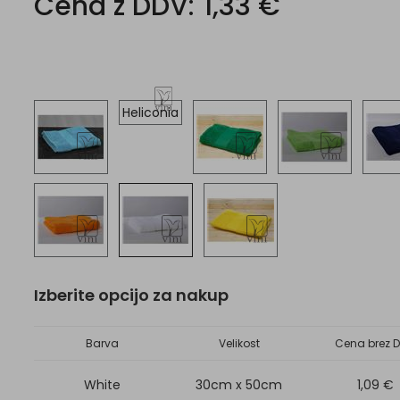
Cena z DDV:
1,33 €
Heliconia
Izberite opcijo za nakup
Barva
Velikost
Cena brez D
White
30cm x 50cm
1,09 €