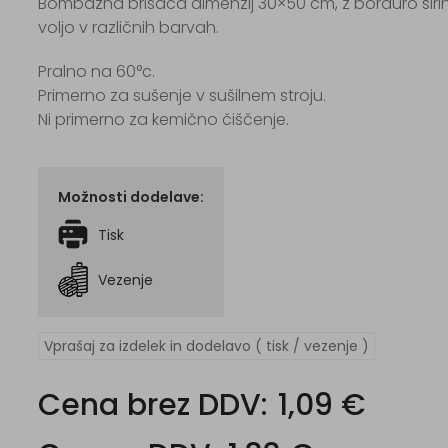
Bombažna brisača dimenzij 30×50 cm, z borduro širine
voljo v različnih barvah.
Pralno na 60°c.
Primerno za sušenje v sušilnem stroju.
Ni primerno za kemično čiščenje.
Možnosti dodelave:
Tisk
Vezenje
Vprašaj za izdelek in dodelavo ( tisk / vezenje )
Cena brez DDV:
1,09 €