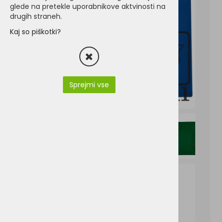
glede na pretekle uporabnikove aktvinosti na
drugih straneh.
Kaj so piškotki?
Sprejmi vse
SO02936-ATOLL_100_02936_gb.pdf