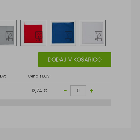
DODAJ V KOŠARICO
DV:
Cena z DDV:
-
+
12,74 €