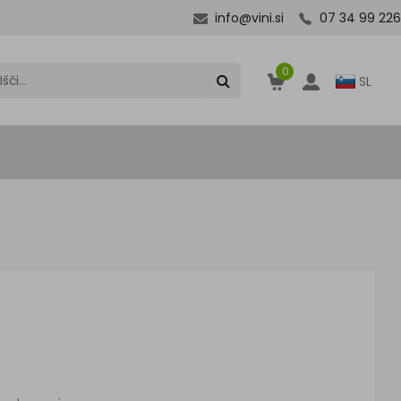
info@vini.si
07 34 99 226
0
SL