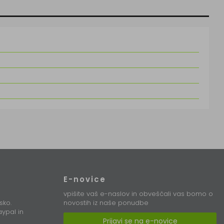
E-novice
vpišite vaš e-naslov in obveščali vas bomo o
sko.
novostih iz naše ponudbe
ypal in
Prijavi se na e-novice