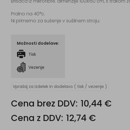
Brisača iz mikrofibre. dimenzije 100x150 cm, s trakom z
Pralno na 40°c.
Ni primerno za sušenje v sušilnem stroju.
Možnosti dodelave:
Tisk
Vezenje
Vprašaj za izdelek in dodelavo ( tisk / vezenje )
Cena brez DDV:
10,44 €
Cena z DDV:
12,74 €