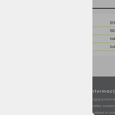
TEHNIČNI PODATKI
SORODNI IZDELKI
Material
10
Teža
19
Možnost dodelave
tis
Znamka
So
Podatki podjetja
Informaci
VINI d.o.o.
Pogoji poslova
Stari trg 37
Politika zaseb
8230 Mokronog
Slovenija
Dostava in vra