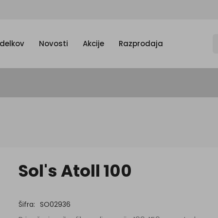
zdelkov
Novosti
Akcije
Razprodaja
Sol's Atoll 100
Šifra:
SO02936