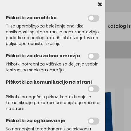
Promocijski tekstil, tisk in vezenje
Piškotki za analitiko
Menu
Ti se uporabljajo za beleženje analitike
Katalog i
obsikanosti spletne strani in nam zagotavljajo
podatke na podlagi katerih lahko zagotovimo
boljšo uporabniško izkušnjo.
Piškotki za družabna omrežja
Piškotki potrebni za vtičnike za deljenje vsebin
iz strani na socialna omrežja.
Domov
BRISAČE
Brisače
Piškotki za komunikacijo na strani
Piškotki omogočajo pirkaz, kontaktiranje in
komunikacijo preko komunikacijskega vtičnika
na strani.
Piškotki za oglaševanje
So namenjeni targetiranemu oglaševanju