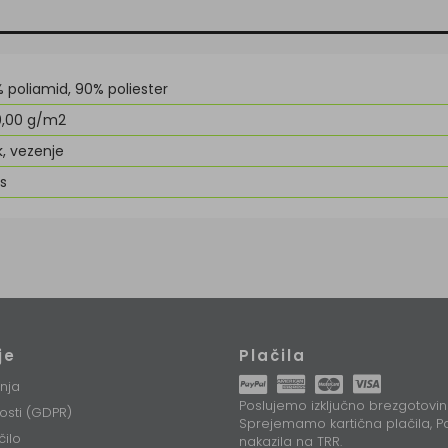
% poliamid, 90% poliester
0,00 g/m2
k, vezenje
ls
je
Plačila
nja
Poslujemo izključno brezgotovin
nosti (GDPR)
Sprejemamo kartična plačila, Pa
čilo
nakazila na TRR.