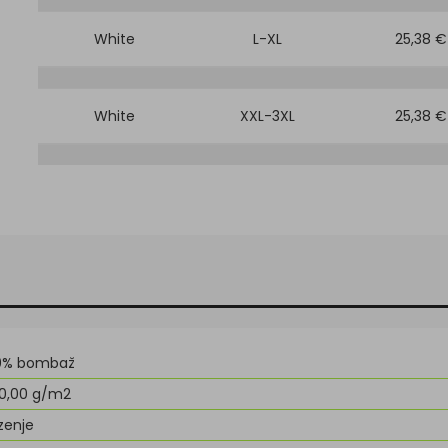
White
L-XL
25,38 €
White
XXL-3XL
25,38 €
0% bombaž
0,00 g/m2
zenje