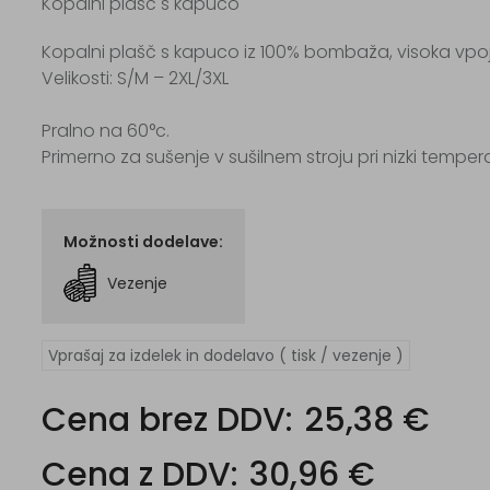
Kopalni plašč s kapuco
Kopalni plašč s kapuco iz 100% bombaža, visoka vpoj
Velikosti: S/M – 2XL/3XL
Pralno na 60°c.
Primerno za sušenje v sušilnem stroju pri nizki tempera
Možnosti dodelave:
Vezenje
Vprašaj za izdelek in dodelavo ( tisk / vezenje )
Cena brez DDV:
25,38 €
Cena z DDV:
30,96 €