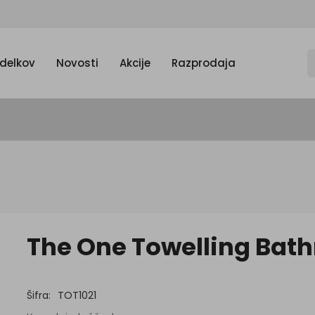
zdelkov
Novosti
Akcije
Razprodaja
The One Towelling Bat
Šifra:
TOT1021