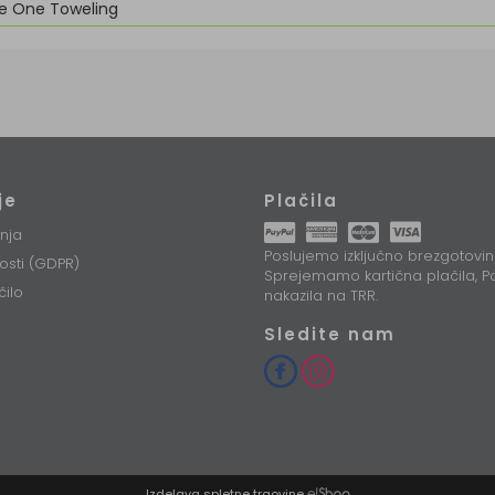
e One Toweling
je
Plačila
nja
Poslujemo izključno brezgotovin
nosti (GDPR)
Sprejemamo kartična plačila, Pa
čilo
nakazila na TRR.
Sledite nam
Izdelava spletne trgovine