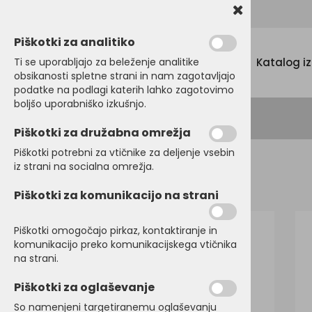
Promocijski tekstil, tisk in vezenje
Piškotki za analitiko
Menu
Ti se uporabljajo za beleženje analitike
Katalog i
obsikanosti spletne strani in nam zagotavljajo
podatke na podlagi katerih lahko zagotovimo
boljšo uporabniško izkušnjo.
Piškotki za družabna omrežja
Piškotki potrebni za vtičnike za deljenje vsebin
iz strani na socialna omrežja.
Domov
BRISAČE
Brisače
Piškotki za komunikacijo na strani
Piškotki omogočajo pirkaz, kontaktiranje in
komunikacijo preko komunikacijskega vtičnika
na strani.
Piškotki za oglaševanje
So namenjeni targetiranemu oglaševanju