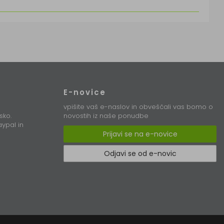
E-novice
vpišite vaš e-naslov in obveščali vas bomo o
sko.
novostih iz naše ponudbe
ypal in
Prijavi se na e-novice
Odjavi se od e-novic