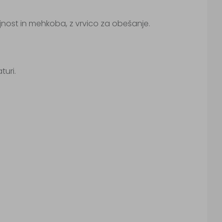
nost in mehkoba, z vrvico za obešanje.
turi.