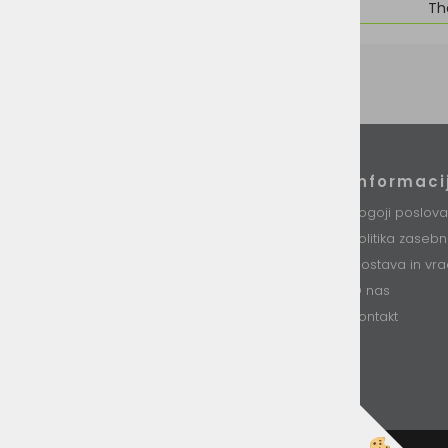
Znamka
Th
Podatki podjetja
Informaci
VINI d.o.o.
Pogoji poslova
Stari trg 37
Politika zaseb
8230 Mokronog
Slovenija
Dostava in vra
O nas
T: +386 (0)7 34 99 226
E: info@vini.si
Kontakt
DŠ: SI85893331
Matična št. 5754437000