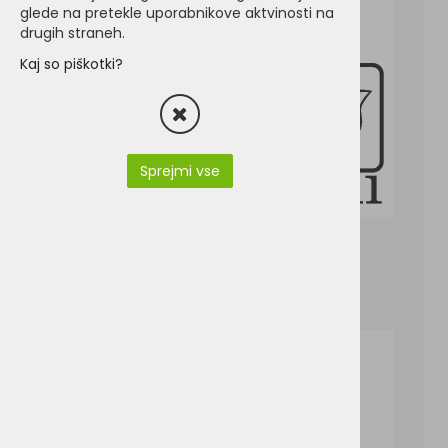
glede na pretekle uporabnikove aktvinosti na
drugih straneh.
Kaj so piškotki?
Sprejmi vse
TOT1021-Safari.pdf