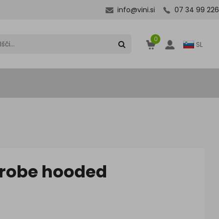
info@vini.si
07 34 99 226
0
SL
hrobe hooded