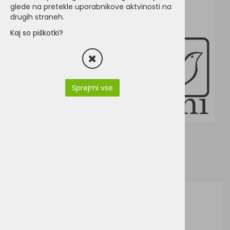
glede na pretekle uporabnikove aktvinosti na
drugih straneh.
Kaj so piškotki?
Sprejmi vse
ProAct PA575