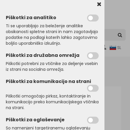
Piškotki za analitiko
Ti se uporabljajo za beleženje analitike
obsikanosti spletne strani in nam zagotavljajo
podatke na podlagi katerih lahko zagotovimo
boljšo uporabniško izkušnjo.
0
SL
Piškotki za družabna omrežja
Piškotki potrebni za vtičnike za deljenje vsebin
iz strani na socialna omrežja.
Domov
BRISAČE
Brisače
Piškotki za komunikacijo na strani
Piškotki omogočajo pirkaz, kontaktiranje in
komunikacijo preko komunikacijskega vtičnika
na strani.
Piškotki za oglaševanje
So namenjeni targetiranemu oglaševanju