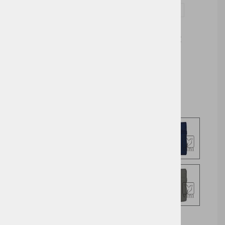
Vprašaj za izdelek in dodelavo ( tisk / vezenje )
Cena brez DDV:
3,27 €
Cena z DDV:
3,99 €