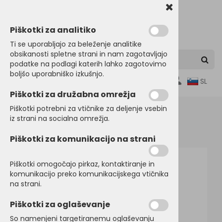
Piškotki za analitiko
Ti se uporabljajo za beleženje analitike
obsikanosti spletne strani in nam zagotavljajo
podatke na podlagi katerih lahko zagotovimo
boljšo uporabniško izkušnjo.
0
SL
Piškotki za družabna omrežja
Piškotki potrebni za vtičnike za deljenje vsebin
iz strani na socialna omrežja.
Domov
BRISAČE
Brisače
Piškotki za komunikacijo na strani
Piškotki omogočajo pirkaz, kontaktiranje in
komunikacijo preko komunikacijskega vtičnika
na strani.
Piškotki za oglaševanje
So namenjeni targetiranemu oglaševanju