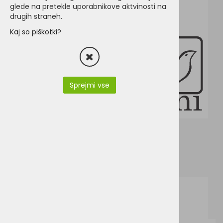
glede na pretekle uporabnikove aktvinosti na
drugih straneh.
Kaj so piškotki?
Sprejmi vse
PA574.pdf