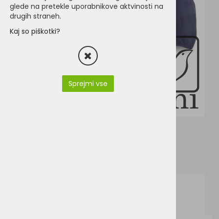
glede na pretekle uporabnikove aktvinosti na
drugih straneh.
Kaj so piškotki?
Sprejmi vse
RC073X.pdf