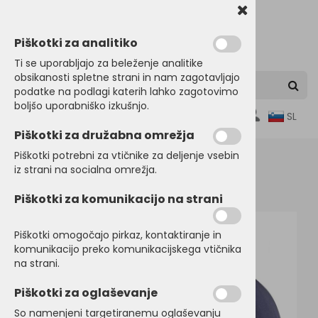
Piškotki za analitiko
Ti se uporabljajo za beleženje analitike
obsikanosti spletne strani in nam zagotavljajo
podatke na podlagi katerih lahko zagotovimo
boljšo uporabniško izkušnjo.
0
SL
Piškotki za družabna omrežja
Piškotki potrebni za vtičnike za deljenje vsebin
iz strani na socialna omrežja.
Domov
KAPE, ŠALI, ROKAVICE
Poletne kape
Piškotki za komunikacijo na strani
Piškotki omogočajo pirkaz, kontaktiranje in
komunikacijo preko komunikacijskega vtičnika
na strani.
Piškotki za oglaševanje
So namenjeni targetiranemu oglaševanju