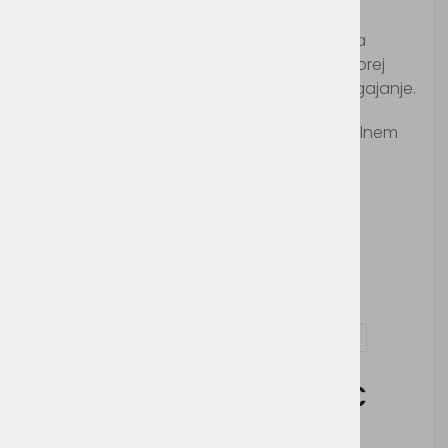
Šifra:
B196
Lahka poletna 6-delna kapa iz mrežastega
materiala, z obvezenimi zračnimi luknjami, prej
ukrivljenim senčnimom in zaponko za prilagajanje.
Ni primerno za pranje, likanje, sušenje v sušilnem
stroju in kemično čiščenje.
Možnosti dodelave:
Vezenje
Vprašaj za izdelek in dodelavo ( tisk / vezenje )
Cena brez DDV:
5,26 €
Cena z DDV:
6,42 €