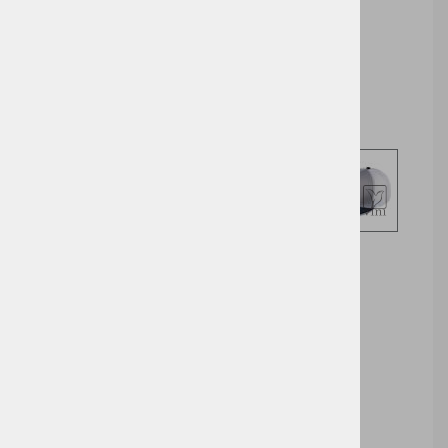
Cena z DDV:
4,60 €
Izberite opcijo za nakup
DODAJ V KOŠARICO