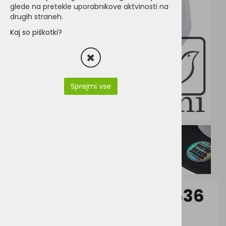
glede na pretekle uporabnikove aktvinosti na
drugih straneh.
Kaj so piškotki?
Sprejmi vse
Myrtle Beach MB6636