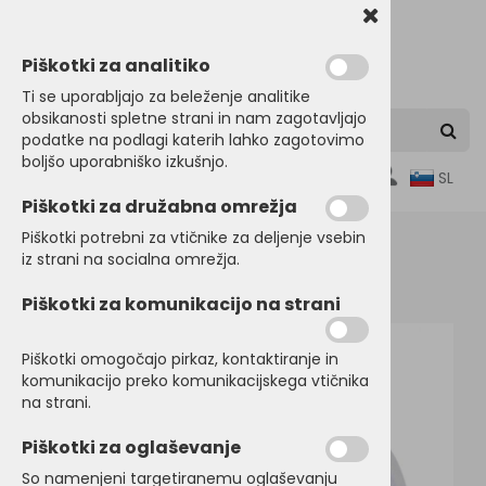
Piškotki za analitiko
Ti se uporabljajo za beleženje analitike
obsikanosti spletne strani in nam zagotavljajo
podatke na podlagi katerih lahko zagotovimo
boljšo uporabniško izkušnjo.
0
SL
Piškotki za družabna omrežja
Piškotki potrebni za vtičnike za deljenje vsebin
iz strani na socialna omrežja.
Domov
KAPE, ŠALI, ROKAVICE
Poletne kape
Piškotki za komunikacijo na strani
Piškotki omogočajo pirkaz, kontaktiranje in
komunikacijo preko komunikacijskega vtičnika
na strani.
Piškotki za oglaševanje
So namenjeni targetiranemu oglaševanju