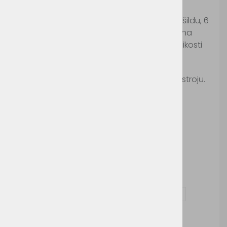
Šifra:
MB6636
5-delna kapa z ravnim šildom, nalepka na šildu, 6
dekoracijskih šivov, podloženi notranji trak na
čelu, click&snap sistem za spreminjanje velikosti
Ročno pranje, pralno na 40°c.
Ni primerno za likanje in sušenje v sušilnem stroju.
Možnosti dodelave:
Tisk
Vezenje
Vprašaj za izdelek in dodelavo ( tisk / vezenje )
Cena brez DDV:
3,77 €