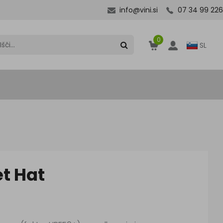
info@vini.si
07 34 99 226
0
SL
t Hat