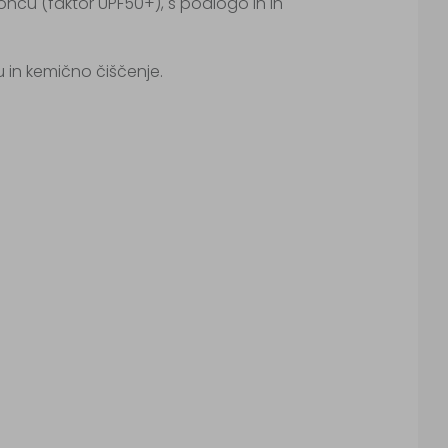
oncu (faktor UPF50+), s podlogo in in
ju in kemično čiščenje.