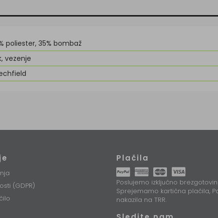
% poliester, 35% bombaž
k, vezenje
echfield
je
Plačila
nja
Poslujemo izključno brezgotovin
nosti (GDPR)
Sprejemamo kartična plačila, Pa
čilo
nakazila na TRR.
Sledite nam