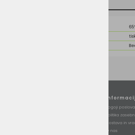
TEHNIČNI PODATKI
SORODNI IZDELKI
Material
65
Možnost dodelave
tis
Znamka
Be
Podatki podjetja
Informaci
VINI d.o.o.
Pogoji poslova
Stari trg 37
Politika zaseb
8230 Mokronog
Slovenija
Dostava in vra
O nas
T: +386 (0)7 34 99 226