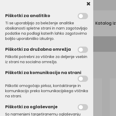
Promocijski tekstil, tisk in vezenje
Piškotki za analitiko
Menu
Ti se uporabljajo za beleženje analitike
Katalog i
obsikanosti spletne strani in nam zagotavljajo
podatke na podlagi katerih lahko zagotovimo
boljšo uporabniško izkušnjo.
Piškotki za družabna omrežja
Piškotki potrebni za vtičnike za deljenje vsebin
iz strani na socialna omrežja.
Domov
KAPE, ŠALI, ROKAVICE
Klobuki
Piškotki za komunikacijo na strani
Piškotki omogočajo pirkaz, kontaktiranje in
komunikacijo preko komunikacijskega vtičnika
na strani.
Piškotki za oglaševanje
So namenjeni targetiranemu oglaševanju