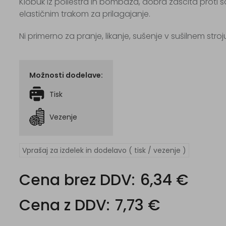
Klobuk iz poliestra in bombaža, dobra zaščita proti s
elastičnim trakom za prilagajanje.
Ni primerno za pranje, likanje, sušenje v sušilnem stro
Možnosti dodelave:
Tisk
Vezenje
Vprašaj za izdelek in dodelavo ( tisk / vezenje )
Cena brez DDV:
6,34 €
Cena z DDV:
7,73 €