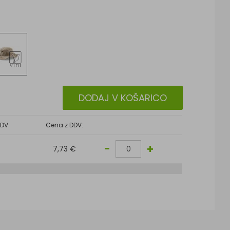
DODAJ V KOŠARICO
DV:
Cena z DDV:
-
+
7,73 €