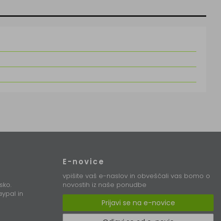
E-novice
vpišite vaš e-naslov in obveščali vas bomo o
sko.
novostih iz naše ponudbe
ypal in
Prijavi se na e-novice