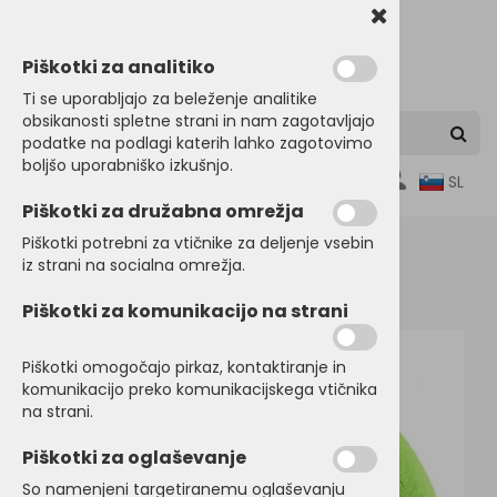
Piškotki za analitiko
Ti se uporabljajo za beleženje analitike
obsikanosti spletne strani in nam zagotavljajo
podatke na podlagi katerih lahko zagotovimo
boljšo uporabniško izkušnjo.
0
SL
Piškotki za družabna omrežja
Piškotki potrebni za vtičnike za deljenje vsebin
iz strani na socialna omrežja.
Domov
KAPE, ŠALI, ROKAVICE
Zimske kape
Piškotki za komunikacijo na strani
Piškotki omogočajo pirkaz, kontaktiranje in
komunikacijo preko komunikacijskega vtičnika
na strani.
Piškotki za oglaševanje
So namenjeni targetiranemu oglaševanju