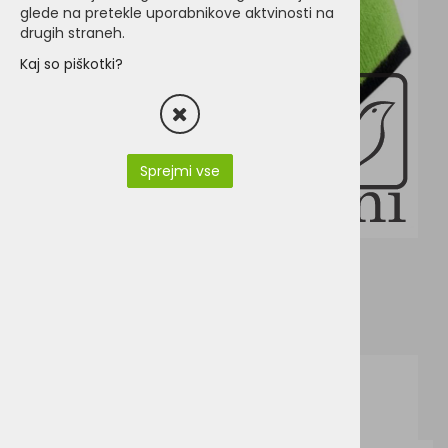
glede na pretekle uporabnikove aktvinosti na
drugih straneh.
Kaj so piškotki?
Sprejmi vse
RC046X.pdf