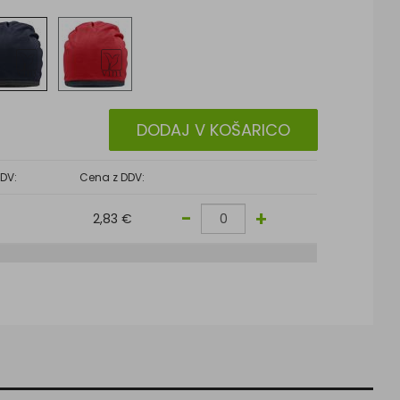
DODAJ V KOŠARICO
DV:
Cena z DDV:
-
+
2,83 €