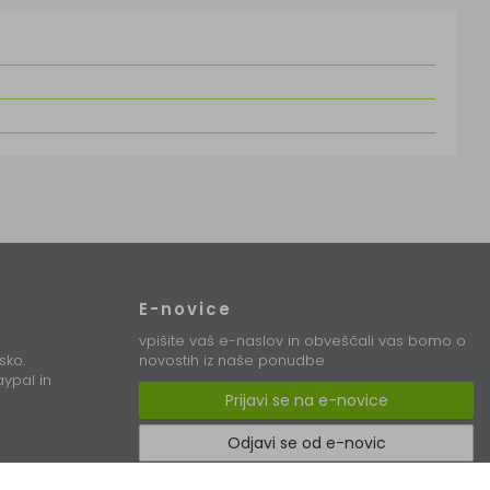
E-novice
vpišite vaš e-naslov in obveščali vas bomo o
sko.
novostih iz naše ponudbe
ypal in
Prijavi se na e-novice
Odjavi se od e-novic