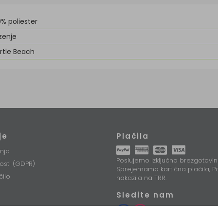
0% poliester
zenje
rtle Beach
je
Plačila
nja
Poslujemo izključno brezgotovin
nosti (GDPR)
Sprejemamo kartična plačila, Pa
čilo
nakazila na TRR.
Sledite nam