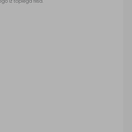
go iz toplega flisa.