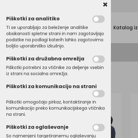
Promocijski tekstil, tisk in vezenje
Piškotki za analitiko
Menu
Ti se uporabljajo za beleženje analitike
Katalog i
obsikanosti spletne strani in nam zagotavljajo
podatke na podlagi katerih lahko zagotovimo
boljšo uporabniško izkušnjo.
Piškotki za družabna omrežja
Piškotki potrebni za vtičnike za deljenje vsebin
iz strani na socialna omrežja.
Domov
KAPE, ŠALI, ROKAVICE
Zimske kape
Piškotki za komunikacijo na strani
Piškotki omogočajo pirkaz, kontaktiranje in
komunikacijo preko komunikacijskega vtičnika
na strani.
Piškotki za oglaševanje
So namenjeni targetiranemu oglaševanju