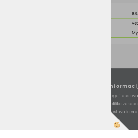
Material
10
Možnost dodelave
ve
Znamka
My
Podatki podjetja
Informaci
VINI d.o.o.
Pogoji poslova
Stari trg 37
Politika zaseb
8230 Mokronog
Slovenija
Dostava in vra
O nas
T: +386 (0)7 34 99 226
E: info@vini.si
Kontakt