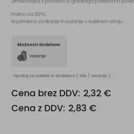
Zimska kapa s površino iz gladkega poliestra in podlo
Pralno na 30°c.
Ni primerno za likanje in sušenje v sušilnem stroju.
Možnosti dodelave:
Vezenje
Vprašaj za izdelek in dodelavo ( tisk / vezenje )
Cena brez DDV:
2,32 €
Cena z DDV:
2,83 €