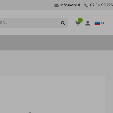
info@vini.si
07 34 99 226
0
SL