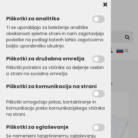
Piškotki za analitiko
Ti se uporabljajo za beleženje analitike
obsikanosti spletne strani in nam zagotavljajo
podatke na podlagi katerih lahko zagotovimo
boljšo uporabniško izkušnjo.
0
SL
Piškotki za družabna omrežja
Piškotki potrebni za vtičnike za deljenje vsebin
iz strani na socialna omrežja.
Domov
OTROŠKA in BABY OBLAČILA
Baby program
Piškotki za komunikacijo na strani
Piškotki omogočajo pirkaz, kontaktiranje in
komunikacijo preko komunikacijskega vtičnika
na strani.
Piškotki za oglaševanje
So namenjeni targetiranemu oglaševanju