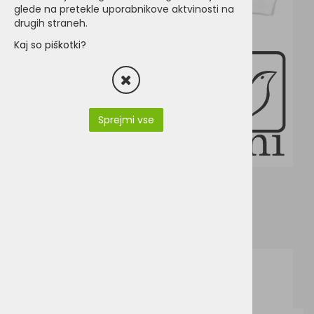
glede na pretekle uporabnikove aktvinosti na
drugih straneh.
Kaj so piškotki?
Sprejmi vse
047-47--bz02-sizespecs.pdf