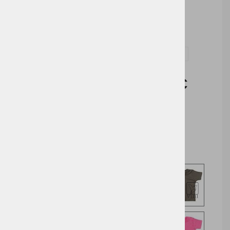
Vezenje
Vprašaj za izdelek in dodelavo ( tisk / vezenje )
Cena brez DDV:
4,43 €
Cena z DDV:
5,40 €