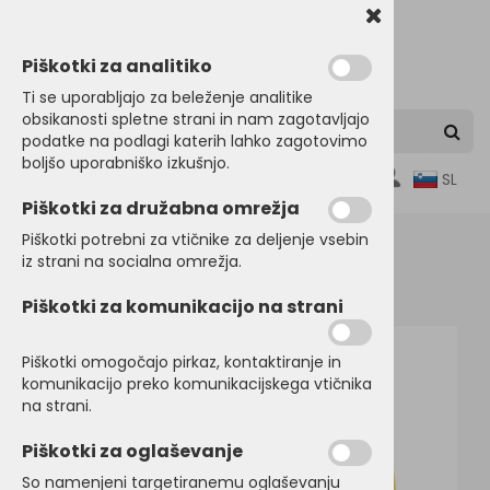
Piškotki za analitiko
Ti se uporabljajo za beleženje analitike
obsikanosti spletne strani in nam zagotavljajo
podatke na podlagi katerih lahko zagotovimo
boljšo uporabniško izkušnjo.
0
SL
Piškotki za družabna omrežja
Piškotki potrebni za vtičnike za deljenje vsebin
iz strani na socialna omrežja.
Domov
ORGANSKI BOMBAŽ
Piškotki za komunikacijo na strani
Piškotki omogočajo pirkaz, kontaktiranje in
komunikacijo preko komunikacijskega vtičnika
na strani.
Piškotki za oglaševanje
So namenjeni targetiranemu oglaševanju