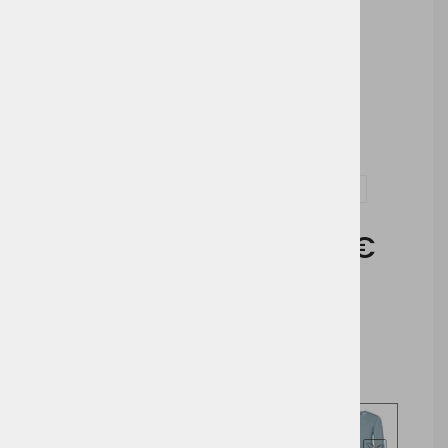
Možnosti dodelave:
Tisk
Vezenje
Vprašaj za izdelek in dodelavo ( tisk / vezenje )
Cena brez DDV:
13,52 €
Cena z DDV:
16,49 €