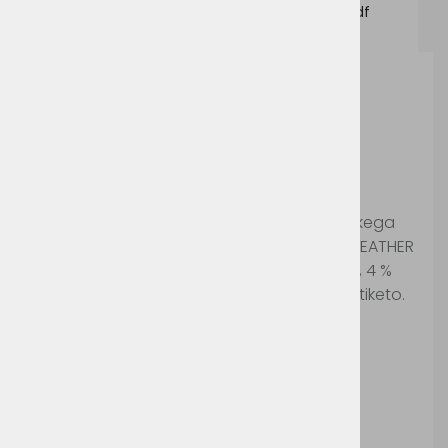
BCW32B-WW32B_BC_TECHNICALSHEET_EN.pdf
B&C Inspire Crew
Neck / Women
Šifra:
BCW32B
Ženski pulover z visoko vsebnostjo organskega
bombaža in rahlo teliranim krojem. Barva HEATHER
GREY: 71 % organski bombaž, 25 % poliester, 4 %
viskoza. Pulover ima nevtralno velikostno etiketo.
Izdelek ustreza Oeko-Tex standardu.
Pralno na 30°c.
Ni primerno za sušenje v sušilnem stroju.