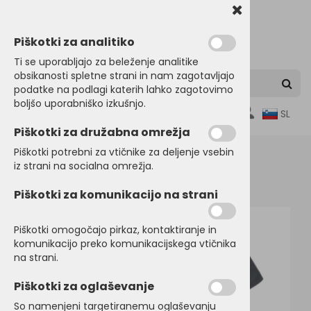
Piškotki za analitiko
Ti se uporabljajo za beleženje analitike
obsikanosti spletne strani in nam zagotavljajo
podatke na podlagi katerih lahko zagotovimo
boljšo uporabniško izkušnjo.
0
SL
Piškotki za družabna omrežja
Piškotki potrebni za vtičnike za deljenje vsebin
iz strani na socialna omrežja.
Domov
ORGANSKI BOMBAŽ
Piškotki za komunikacijo na strani
Piškotki omogočajo pirkaz, kontaktiranje in
komunikacijo preko komunikacijskega vtičnika
na strani.
Piškotki za oglaševanje
So namenjeni targetiranemu oglaševanju