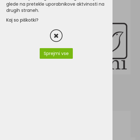
glede na pretekle uporabnikove aktvinosti na
drugih straneh.
Kaj so piškotki?
Sprejmi vse
R-118F-Russell 118F.pdf