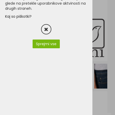
glede na pretekle uporabnikove aktvinosti na
drugih straneh.
Kaj so piškotki?
Sprejmi vse
K742.pdf