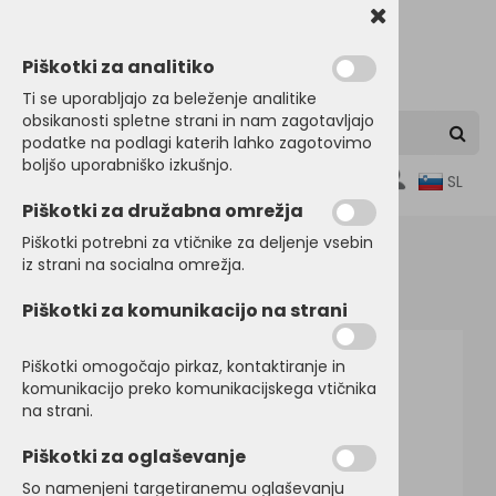
Piškotki za analitiko
Ti se uporabljajo za beleženje analitike
obsikanosti spletne strani in nam zagotavljajo
podatke na podlagi katerih lahko zagotovimo
boljšo uporabniško izkušnjo.
0
SL
Piškotki za družabna omrežja
Piškotki potrebni za vtičnike za deljenje vsebin
iz strani na socialna omrežja.
Domov
HLAČE
Dolge hlače
Piškotki za komunikacijo na strani
Piškotki omogočajo pirkaz, kontaktiranje in
komunikacijo preko komunikacijskega vtičnika
na strani.
Piškotki za oglaševanje
So namenjeni targetiranemu oglaševanju