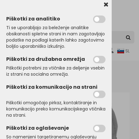
Piškotki za analitiko
Ti se uporabljajo za beleženje analitike
obsikanosti spletne strani in nam zagotavljajo
podatke na podlagi katerih lahko zagotovimo
boljšo uporabniško izkušnjo.
0
SL
Piškotki za družabna omrežja
Piškotki potrebni za vtičnike za deljenje vsebin
iz strani na socialna omrežja.
Domov
HLAČE
Kratke hlače
Piškotki za komunikacijo na strani
Piškotki omogočajo pirkaz, kontaktiranje in
komunikacijo preko komunikacijskega vtičnika
na strani.
Piškotki za oglaševanje
So namenjeni targetiranemu oglaševanju