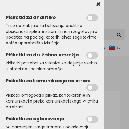
Piškotki za analitiko
Ti se uporabljajo za beleženje analitike
obsikanosti spletne strani in nam zagotavljajo
podatke na podlagi katerih lahko zagotovimo
boljšo uporabniško izkušnjo.
0
SL
Piškotki za družabna omrežja
Piškotki potrebni za vtičnike za deljenje vsebin
iz strani na socialna omrežja.
Domov
SRAJCE in POSLOVNA OBLAČILA
Piškotki za komunikacijo na strani
Ostala poslovna oblačila
Piškotki omogočajo pirkaz, kontaktiranje in
komunikacijo preko komunikacijskega vtičnika
na strani.
Piškotki za oglaševanje
So namenjeni targetiranemu oglaševanju