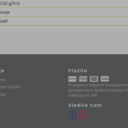
0,00 g/m2
zenje
sell
je
Plačila
nja
Poslujemo izključno brezgotovin
nosti (GDPR)
Sprejemamo kartična plačila, Pa
čilo
nakazila na TRR.
Sledite nam