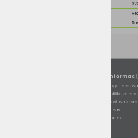
Teža
32
Možnost dodelave
ve
Znamka
Rus
Podatki podjetja
Informaci
VINI d.o.o.
Pogoji poslova
Stari trg 37
Politika zaseb
8230 Mokronog
Slovenija
Dostava in vra
O nas
T: +386 (0)7 34 99 226
E: info@vini.si
Kontakt
DŠ: SI85893331
Matična št. 5754437000