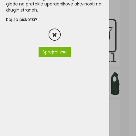
glede na pretekle uporabnikove aktvinosti na
drugih straneh.
Kaj so piškotki?
Sprejmi vse
R-872M.pdf