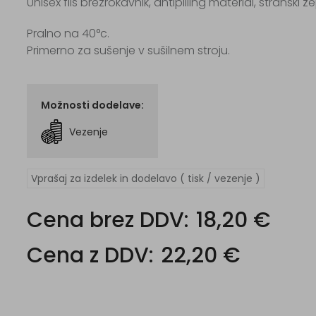
Unisex flis brezrokavnik, antipilling material, stranski 
Pralno na 40°c.
Primerno za sušenje v sušilnem stroju.
Možnosti dodelave:
Vezenje
Vprašaj za izdelek in dodelavo ( tisk / vezenje )
Cena brez DDV:
18,20 €
Cena z DDV:
22,20 €