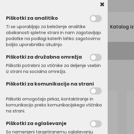
Promocijski tekstil, tisk in vezenje
Piškotki za analitiko
Menu
Ti se uporabljajo za beleženje analitike
Katalog i
obsikanosti spletne strani in nam zagotavljajo
podatke na podlagi katerih lahko zagotovimo
boljšo uporabniško izkušnjo.
Piškotki za družabna omrežja
Piškotki potrebni za vtičnike za deljenje vsebin
iz strani na socialna omrežja.
Domov
BREZROKAVNIKI
Flis
Piškotki za komunikacijo na strani
Piškotki omogočajo pirkaz, kontaktiranje in
komunikacijo preko komunikacijskega vtičnika
na strani.
Piškotki za oglaševanje
So namenjeni targetiranemu oglaševanju