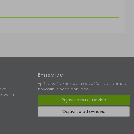
E-novice
vpišite vaš e-naslov in obveščali vas bomo o
sko.
novostih iz naše ponudbe
ypal in
Prijavi se na e-novice
Odjavi se od e-novic