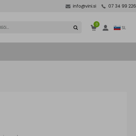
info@vini.si
07 34 99 226
0
SL