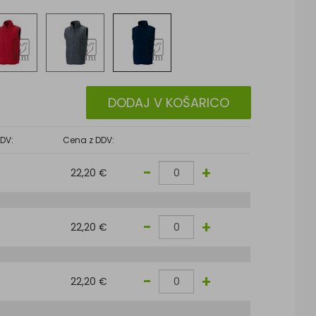
DODAJ V KOŠARICO
DV:
Cena z DDV:
-
+
22,20 €
-
+
22,20 €
-
+
22,20 €