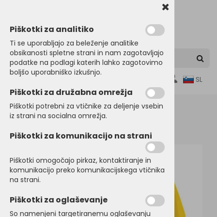
Piškotki za analitiko
Ti se uporabljajo za beleženje analitike
obsikanosti spletne strani in nam zagotavljajo
podatke na podlagi katerih lahko zagotovimo
boljšo uporabniško izkušnjo.
0
SL
Piškotki za družabna omrežja
Piškotki potrebni za vtičnike za deljenje vsebin
iz strani na socialna omrežja.
Domov
MAJICE
Kratek rokav
Piškotki za komunikacijo na strani
Piškotki omogočajo pirkaz, kontaktiranje in
komunikacijo preko komunikacijskega vtičnika
na strani.
Piškotki za oglaševanje
So namenjeni targetiranemu oglaševanju