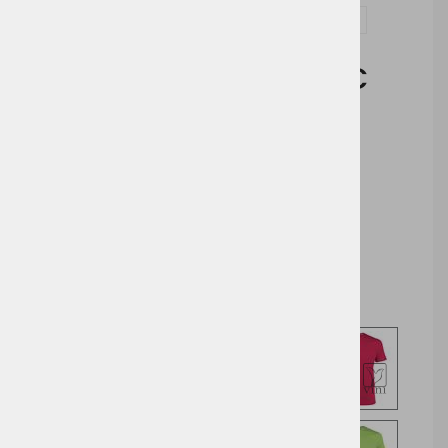
Vprašaj za izdelek in dodelavo ( tisk / vezenje )
Cena brez DDV:
5,99 €
Cena z DDV:
7,31 €
Ash Heather