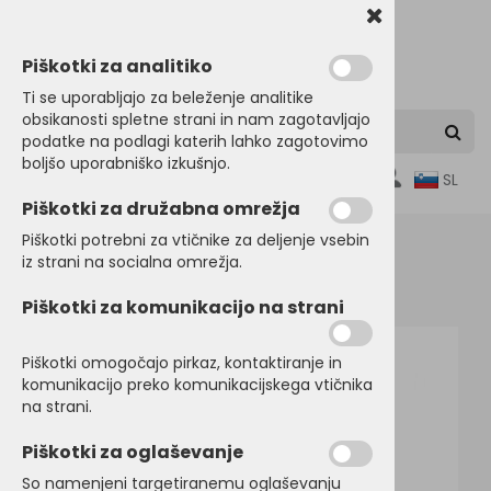
Piškotki za analitiko
Ti se uporabljajo za beleženje analitike
obsikanosti spletne strani in nam zagotavljajo
podatke na podlagi katerih lahko zagotovimo
boljšo uporabniško izkušnjo.
0
SL
Piškotki za družabna omrežja
Piškotki potrebni za vtičnike za deljenje vsebin
iz strani na socialna omrežja.
Domov
MAJICE
Kratek rokav
Piškotki za komunikacijo na strani
Piškotki omogočajo pirkaz, kontaktiranje in
komunikacijo preko komunikacijskega vtičnika
na strani.
Piškotki za oglaševanje
So namenjeni targetiranemu oglaševanju