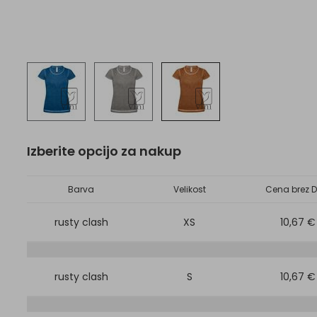
Izberite opcijo za nakup
Barva
Velikost
Cena brez D
rusty clash
XS
10,67 €
rusty clash
S
10,67 €