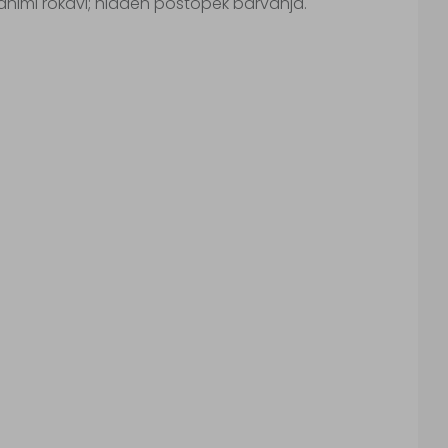
ihanimi rokavi; hladen postopek barvanja.