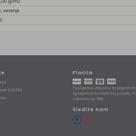
5,00 g/m2
k, vezenje
&C
je
Plačila
nja
Poslujemo izključno brezgotovin
nosti (GDPR)
Sprejemamo kartična plačila, Pa
čilo
nakazila na TRR.
Sledite nam