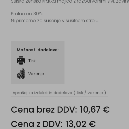
Stilska ženska kratka majica z razbarvanimi šivi, zav
Pralno na 30°c.
Ni primerno za sušenje v sušilnem stroju.
Možnosti dodelave:
Tisk
Vezenje
Vprašaj za izdelek in dodelavo ( tisk / vezenje )
Cena brez DDV:
10,67 €
Cena z DDV:
13,02 €