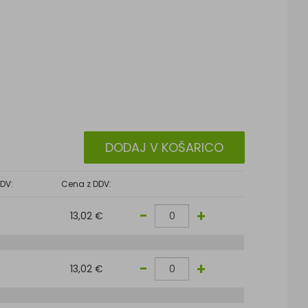
DODAJ V KOŠARICO
DV:
Cena z DDV:
-
+
13,02 €
-
+
13,02 €