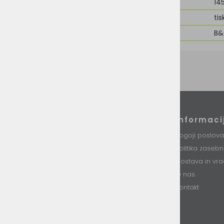
Teža
14
Možnost dodelave
tis
Znamka
B
Podatki podjetja
Informaci
VINI d.o.o.
Pogoji poslova
Stari trg 37
Politika zaseb
8230 Mokronog
Slovenija
Dostava in vra
O nas
T: +386 (0)7 34 99 226
E: info@vini.si
Kontakt
DŠ: SI85893331
Matična št. 5754437000