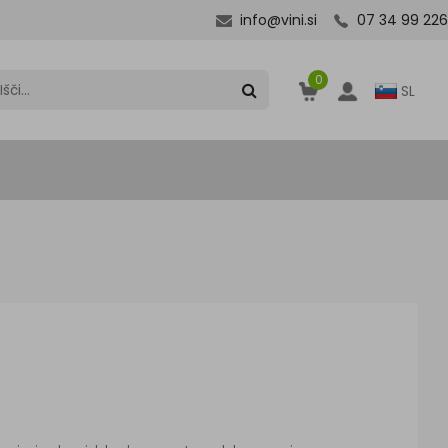
info@vini.si
07 34 99 226
0
SL