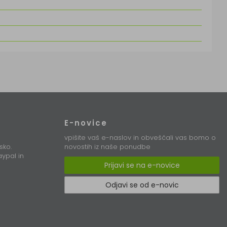
E-novice
vpišite vaš e-naslov in obveščali vas bomo o
sko.
novostih iz naše ponudbe
ypal in
Prijavi se na e-novice
Odjavi se od e-novic