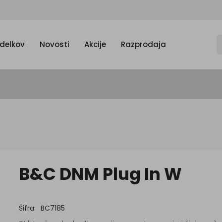
zdelkov
Novosti
Akcije
Razprodaja
B&C DNM Plug In W
Šifra:
BC7185