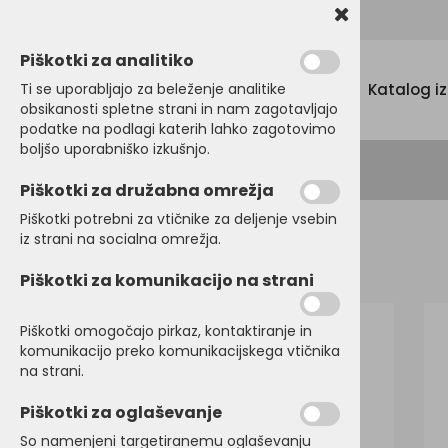
Promocijski tekstil, tisk in vezenje
Piškotki za analitiko
Menu
Ti se uporabljajo za beleženje analitike
Katalog i
obsikanosti spletne strani in nam zagotavljajo
podatke na podlagi katerih lahko zagotovimo
boljšo uporabniško izkušnjo.
Piškotki za družabna omrežja
Piškotki potrebni za vtičnike za deljenje vsebin
iz strani na socialna omrežja.
Domov
MAJICE
Kratek rokav
Piškotki za komunikacijo na strani
Piškotki omogočajo pirkaz, kontaktiranje in
komunikacijo preko komunikacijskega vtičnika
na strani.
Piškotki za oglaševanje
So namenjeni targetiranemu oglaševanju