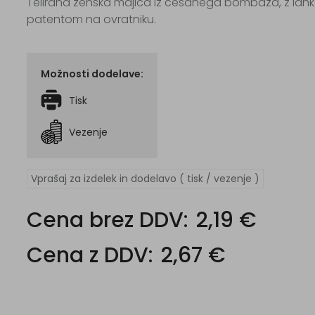
Telirana ženska majica iz česanega bombaža, z lahko
patentom na ovratniku.
Možnosti dodelave:
Tisk
Vezenje
Vprašaj za izdelek in dodelavo ( tisk / vezenje )
Cena brez DDV:
2,19 €
Cena z DDV:
2,67 €