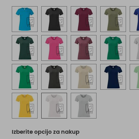
Izberite opcijo za nakup