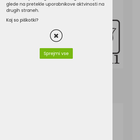
glede na pretekle uporabnikove aktvinosti na
drugih straneh.
Kaj so piškotki?
Sprejmi vse
F61432-F.O.L. Ladies Iconic 150 T.pdf