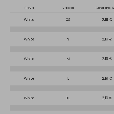
Barva
Velikost
Cena brez D
White
XS
2,19 €
White
S
2,19 €
White
M
2,19 €
White
L
2,19 €
White
XL
2,19 €