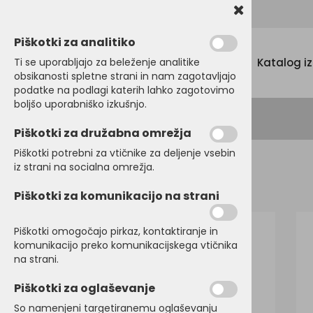
Promocijski tekstil, tisk in vezenje
Piškotki za analitiko
Menu
Ti se uporabljajo za beleženje analitike
Katalog i
obsikanosti spletne strani in nam zagotavljajo
podatke na podlagi katerih lahko zagotovimo
boljšo uporabniško izkušnjo.
Piškotki za družabna omrežja
Piškotki potrebni za vtičnike za deljenje vsebin
iz strani na socialna omrežja.
Domov
MAJICE
Kratek rokav
Piškotki za komunikacijo na strani
Piškotki omogočajo pirkaz, kontaktiranje in
komunikacijo preko komunikacijskega vtičnika
na strani.
Piškotki za oglaševanje
So namenjeni targetiranemu oglaševanju