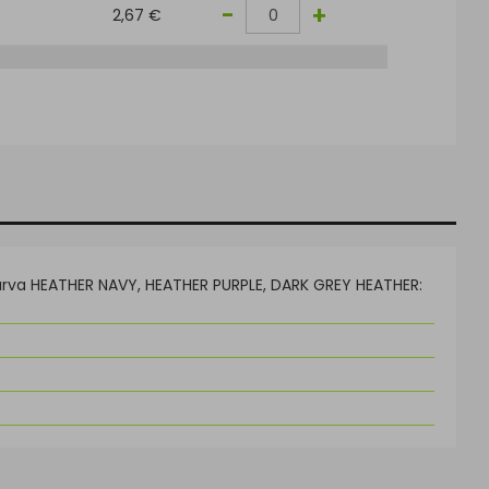
-
+
2,67 €
arva HEATHER NAVY, HEATHER PURPLE, DARK GREY HEATHER: