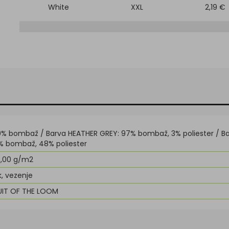
White
XXL
2,19 €
0% bombaž / Barva HEATHER GREY: 97% bombaž, 3% poliester / B
% bombaž, 48% poliester
0,00 g/m2
k, vezenje
UIT OF THE LOOM