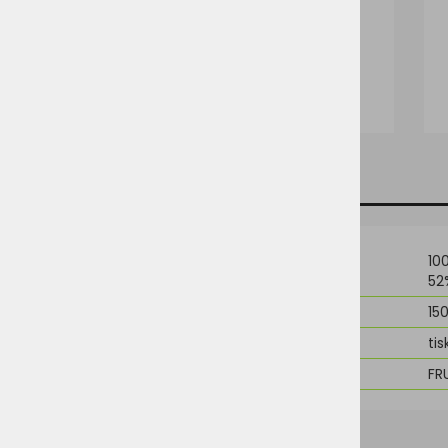
TEHNIČNI PODATKI
SORODNI IZDELKI
Material
10
52
Teža
15
Možnost dodelave
tis
Znamka
FR