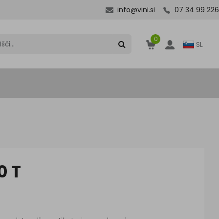
info@vini.si
07 34 99 226
0
SL
0 T