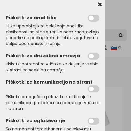
Piškotki za analitiko
Ti se uporabljajo za beleženje analitike
obsikanosti spletne strani in nam zagotavljajo
podatke na podlagi katerih lahko zagotovimo
boljšo uporabniško izkušnjo.
0
SL
Piškotki za družabna omrežja
Piškotki potrebni za vtičnike za deljenje vsebin
iz strani na socialna omrežja.
Domov
MAJICE
Kratek rokav
Piškotki za komunikacijo na strani
Piškotki omogočajo pirkaz, kontaktiranje in
komunikacijo preko komunikacijskega vtičnika
na strani.
Piškotki za oglaševanje
So namenjeni targetiranemu oglaševanju