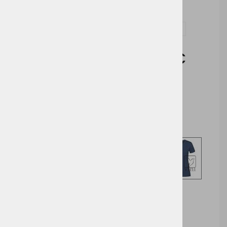
Vprašaj za izdelek in dodelavo ( tisk / vezenje )
Cena brez DDV:
3,59 €
Cena z DDV:
4,38 €