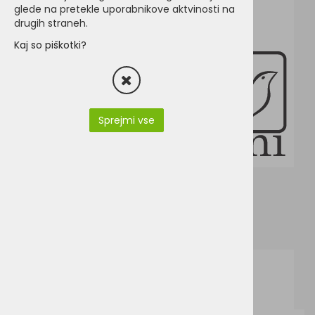
glede na pretekle uporabnikove aktvinosti na
drugih straneh.
Kaj so piškotki?
Sprejmi vse
Stedman-ST2160-en.pdf