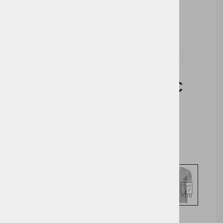
Tisk
Vezenje
Vprašaj za izdelek in dodelavo ( tisk / vezenje )
Cena brez DDV:
5,96 €
Cena z DDV:
7,27 €