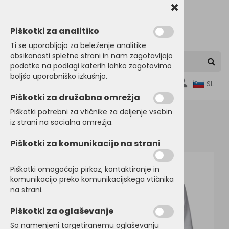
Piškotki za analitiko
Ti se uporabljajo za beleženje analitike
obsikanosti spletne strani in nam zagotavljajo
podatke na podlagi katerih lahko zagotovimo
boljšo uporabniško izkušnjo.
0
SL
Piškotki za družabna omrežja
Piškotki potrebni za vtičnike za deljenje vsebin
iz strani na socialna omrežja.
Domov
MAJICE
Kratek rokav
Piškotki za komunikacijo na strani
Piškotki omogočajo pirkaz, kontaktiranje in
komunikacijo preko komunikacijskega vtičnika
na strani.
Piškotki za oglaševanje
So namenjeni targetiranemu oglaševanju