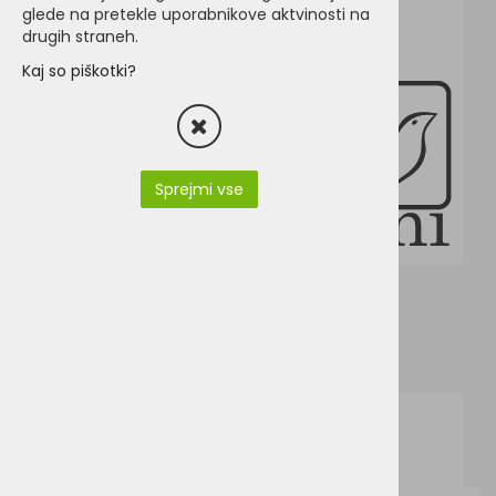
glede na pretekle uporabnikove aktvinosti na
drugih straneh.
Kaj so piškotki?
Sprejmi vse
k679.pdf