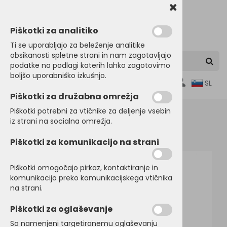
Piškotki za analitiko
Ti se uporabljajo za beleženje analitike
obsikanosti spletne strani in nam zagotavljajo
podatke na podlagi katerih lahko zagotovimo
boljšo uporabniško izkušnjo.
0
SL
Piškotki za družabna omrežja
Piškotki potrebni za vtičnike za deljenje vsebin
iz strani na socialna omrežja.
Domov
BREZROKAVNIKI
Klasični
Piškotki za komunikacijo na strani
Piškotki omogočajo pirkaz, kontaktiranje in
komunikacijo preko komunikacijskega vtičnika
na strani.
Piškotki za oglaševanje
So namenjeni targetiranemu oglaševanju