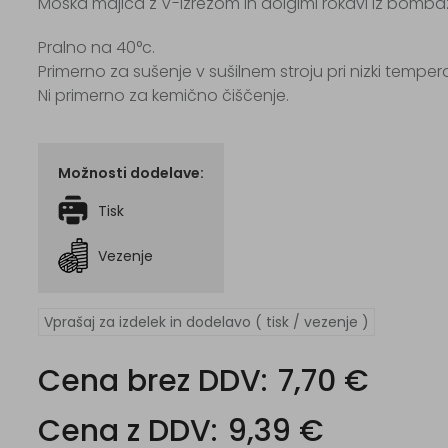
Moška majica z V-izrezom in dolgimi rokavi iz bomb
Pralno na 40°c.
Primerno za sušenje v sušilnem stroju pri nizki tempera
Ni primerno za kemično čiščenje.
Možnosti dodelave:
Tisk
Vezenje
Vprašaj za izdelek in dodelavo ( tisk / vezenje )
Cena brez DDV:
7,70 €
Cena z DDV:
9,39 €