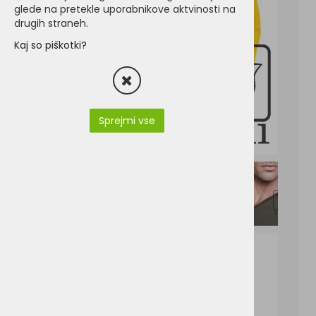
glede na pretekle uporabnikove aktvinosti na
drugih straneh.
Kaj so piškotki?
Sprejmi vse
K358.pdf