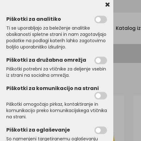
Promocijski tekstil, tisk in vezenje
Piškotki za analitiko
Menu
Ti se uporabljajo za beleženje analitike
Katalog i
obsikanosti spletne strani in nam zagotavljajo
podatke na podlagi katerih lahko zagotovimo
boljšo uporabniško izkušnjo.
Piškotki za družabna omrežja
Piškotki potrebni za vtičnike za deljenje vsebin
iz strani na socialna omrežja.
Domov
MAJICE
Dolg rokav
Piškotki za komunikacijo na strani
Piškotki omogočajo pirkaz, kontaktiranje in
komunikacijo preko komunikacijskega vtičnika
na strani.
Piškotki za oglaševanje
So namenjeni targetiranemu oglaševanju