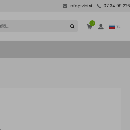
info@vini.si
07 34 99 226
0
SL