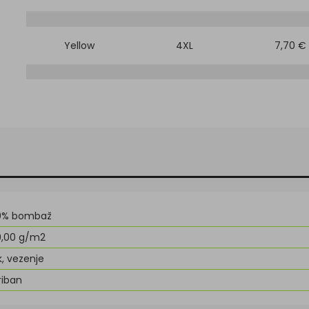
Yellow
4XL
7,70 €
0% bombaž
0,00 g/m2
k, vezenje
riban