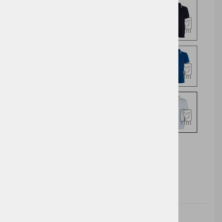
Izberite opcijo za nakup
DODAJ V KOŠARICO
Cena brez
Barva
Velikost
Cena z DDV:
DDV: