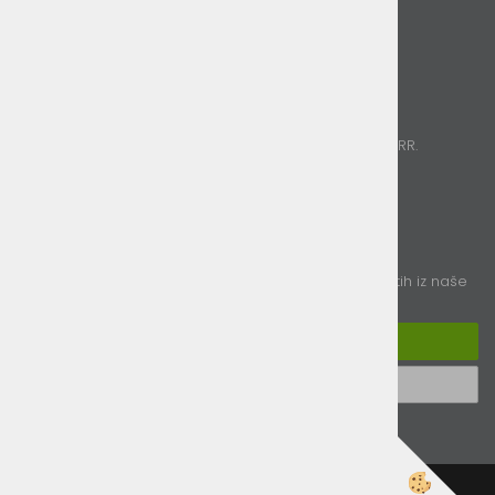
O nas
Kontakt
Plačila
Poslujemo izključno brezgotovinsko.
Sprejemamo kartična plačila, Paypal in nakazila na TRR.
Sledite nam
E-novice
vpišite vaš e-naslov in obveščali vas bomo o novostih iz naše
ponudbe
Prijavi se na e-novice
Odjavi se od e-novic
Izdelava spletne trgovine