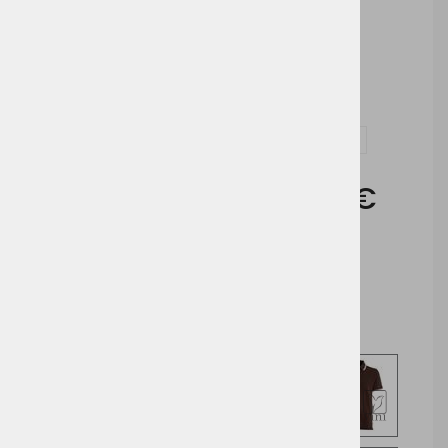
Tisk
Vezenje
Vprašaj za izdelek in dodelavo ( tisk / vezenje )
Cena brez DDV:
16,68 €
Cena z DDV:
20,34 €