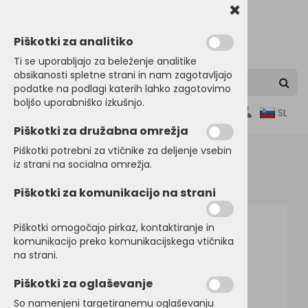
Piškotki za analitiko
Ti se uporabljajo za beleženje analitike
obsikanosti spletne strani in nam zagotavljajo
podatke na podlagi katerih lahko zagotovimo
boljšo uporabniško izkušnjo.
0
SL
Piškotki za družabna omrežja
Piškotki potrebni za vtičnike za deljenje vsebin
iz strani na socialna omrežja.
Domov
POLO MAJICE
Kratek rokav
Piškotki za komunikacijo na strani
Piškotki omogočajo pirkaz, kontaktiranje in
komunikacijo preko komunikacijskega vtičnika
na strani.
Piškotki za oglaševanje
So namenjeni targetiranemu oglaševanju