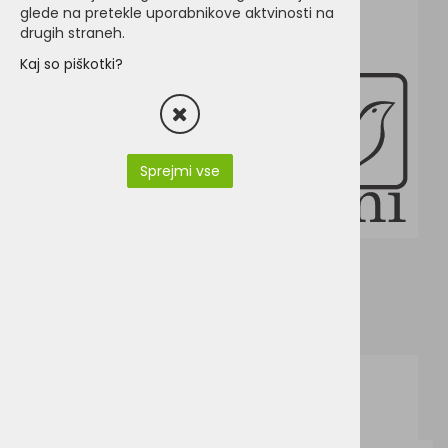
glede na pretekle uporabnikove aktvinosti na
drugih straneh.
Kaj so piškotki?
Sprejmi vse
PY3059-SKIPPER_EN.pdf