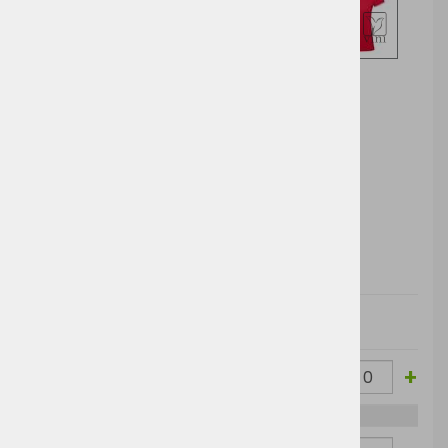
Izberite opcijo za nakup
DODAJ V KOŠARICO
Cena brez
Barva
Velikost
Cena z DDV:
DDV:
-
+
White/Navy
XS
10,35 €
12,63 €