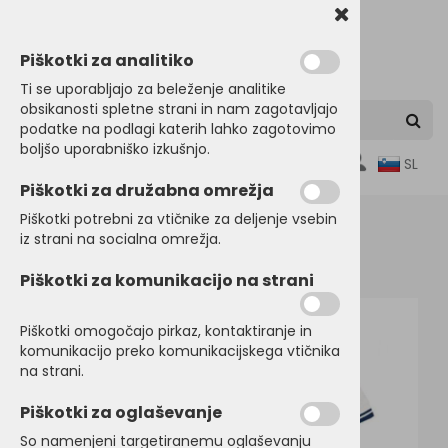
Piškotki za analitiko
Ti se uporabljajo za beleženje analitike
obsikanosti spletne strani in nam zagotavljajo
podatke na podlagi katerih lahko zagotovimo
boljšo uporabniško izkušnjo.
0
SL
Piškotki za družabna omrežja
Piškotki potrebni za vtičnike za deljenje vsebin
iz strani na socialna omrežja.
Domov
POLO MAJICE
Kratek rokav
Piškotki za komunikacijo na strani
Piškotki omogočajo pirkaz, kontaktiranje in
komunikacijo preko komunikacijskega vtičnika
na strani.
Piškotki za oglaševanje
So namenjeni targetiranemu oglaševanju