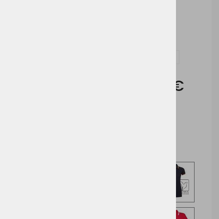
Tisk
Vezenje
Vprašaj za izdelek in dodelavo ( tisk / vezenje )
Cena brez DDV:
10,35 €
Cena z DDV:
12,63 €