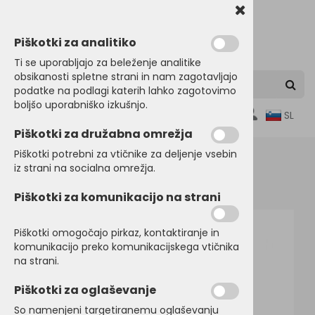
Piškotki za analitiko
Ti se uporabljajo za beleženje analitike
obsikanosti spletne strani in nam zagotavljajo
podatke na podlagi katerih lahko zagotovimo
boljšo uporabniško izkušnjo.
0
SL
Piškotki za družabna omrežja
Piškotki potrebni za vtičnike za deljenje vsebin
iz strani na socialna omrežja.
Domov
POLO MAJICE
Kratek rokav
Piškotki za komunikacijo na strani
Piškotki omogočajo pirkaz, kontaktiranje in
komunikacijo preko komunikacijskega vtičnika
na strani.
Piškotki za oglaševanje
So namenjeni targetiranemu oglaševanju