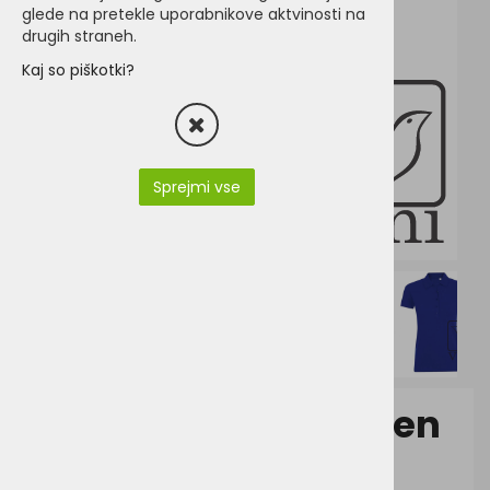
glede na pretekle uporabnikove aktvinosti na
drugih straneh.
Kaj so piškotki?
Sprejmi vse
Sol's Phoenix Women