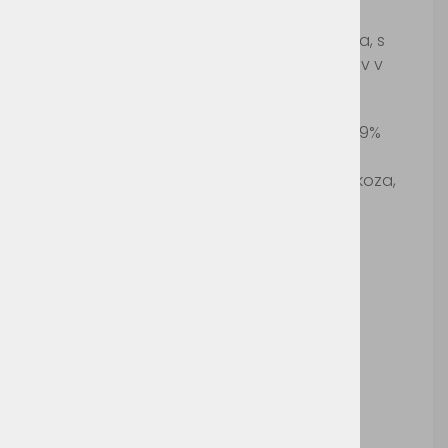
Šifra:
SO01709
Ženska polo majica iz bombaža in elastana, s
podaljšanim gumbnim delom na 5 gumbov v
identični barvi.
Barva CHARCOAL MELANGE: 56% bombaž, 39%
poliester, 5% elastan.
Barva GREY MELANGE: 85% bombaž, 13% viskoza,
5% elastan.
Pralno na 30°c.
Ni primerno za sušenje v sušilnem stroju.
Možnosti dodelave:
Tisk
Vezenje