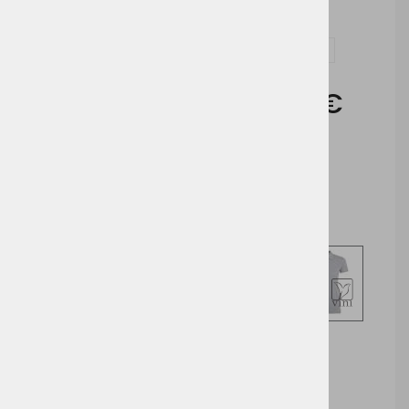
Vprašaj za izdelek in dodelavo ( tisk / vezenje )
Cena brez DDV:
14,36 €
Cena z DDV:
17,52 €