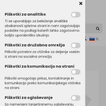
Piškotki za analitiko
Ti se uporabljajo za beleženje analitike
obsikanosti spletne strani in nam zagotavljajo
podatke na podlagi katerih lahko zagotovimo
boljšo uporabniško izkušnjo.
0
SL
Piškotki za družabna omrežja
Piškotki potrebni za vtičnike za deljenje vsebin
iz strani na socialna omrežja.
Domov
POLO MAJICE
Kratek rokav
Piškotki za komunikacijo na strani
Piškotki omogočajo pirkaz, kontaktiranje in
komunikacijo preko komunikacijskega vtičnika
na strani.
Piškotki za oglaševanje
So namenjeni targetiranemu oglaševanju