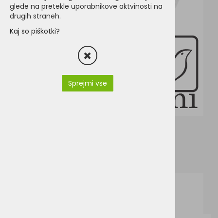
glede na pretekle uporabnikove aktvinosti na
drugih straneh.
Kaj so piškotki?
Sprejmi vse
SG59-Safari.pdf