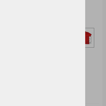
Cena z DDV:
10,49 €
Izberite opcijo za nakup
DODAJ V KOŠARICO