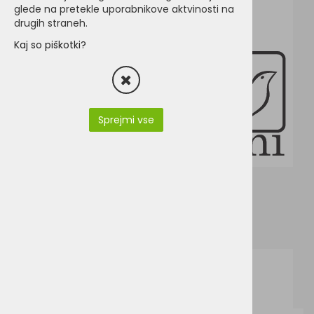
glede na pretekle uporabnikove aktvinosti na
drugih straneh.
Kaj so piškotki?
Sprejmi vse
product_data_sheet_JN727.pdf