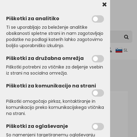
Piškotki za analitiko
Ti se uporabljajo za beleženje analitike
obsikanosti spletne strani in nam zagotavljajo
podatke na podlagi katerih lahko zagotovimo
boljšo uporabniško izkušnjo.
0
SL
Piškotki za družabna omrežja
Piškotki potrebni za vtičnike za deljenje vsebin
iz strani na socialna omrežja.
Domov
POLO MAJICE
Kratek rokav
Piškotki za komunikacijo na strani
Piškotki omogočajo pirkaz, kontaktiranje in
komunikacijo preko komunikacijskega vtičnika
na strani.
Piškotki za oglaševanje
So namenjeni targetiranemu oglaševanju