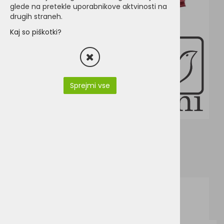
glede na pretekle uporabnikove aktvinosti na
drugih straneh.
Kaj so piškotki?
Sprejmi vse
JN706.pdf