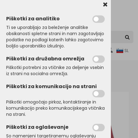
Piškotki za analitiko
Ti se uporabljajo za beleženje analitike
obsikanosti spletne strani in nam zagotavljajo
podatke na podlagi katerih lahko zagotovimo
boljšo uporabniško izkušnjo.
0
SL
Piškotki za družabna omrežja
Piškotki potrebni za vtičnike za deljenje vsebin
iz strani na socialna omrežja.
Domov
POLO MAJICE
Kratek rokav
Piškotki za komunikacijo na strani
Piškotki omogočajo pirkaz, kontaktiranje in
komunikacijo preko komunikacijskega vtičnika
na strani.
Piškotki za oglaševanje
So namenjeni targetiranemu oglaševanju