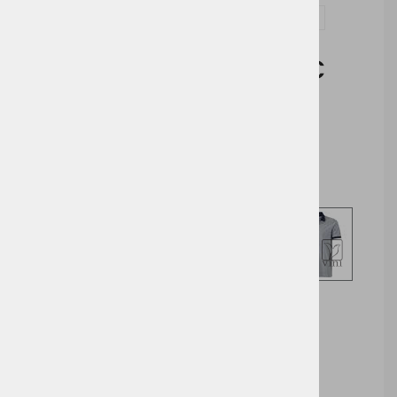
Vprašaj za izdelek in dodelavo ( tisk / vezenje )
Cena brez DDV:
11,02 €
Cena z DDV:
13,44 €