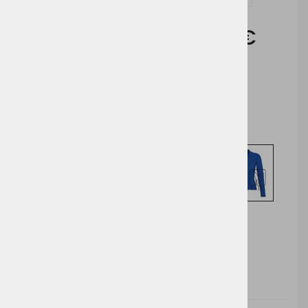
Cena brez DDV:
12,70 €
Cena z DDV:
15,49 €
Izberite opcijo za nakup
DODAJ V KOŠARICO