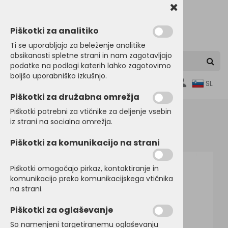
Piškotki za analitiko
Ti se uporabljajo za beleženje analitike
obsikanosti spletne strani in nam zagotavljajo
podatke na podlagi katerih lahko zagotovimo
boljšo uporabniško izkušnjo.
0
SL
Piškotki za družabna omrežja
Piškotki potrebni za vtičnike za deljenje vsebin
iz strani na socialna omrežja.
Domov
POLO MAJICE
Dolg rokav
Piškotki za komunikacijo na strani
Piškotki omogočajo pirkaz, kontaktiranje in
komunikacijo preko komunikacijskega vtičnika
na strani.
Piškotki za oglaševanje
So namenjeni targetiranemu oglaševanju