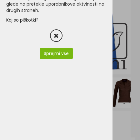
glede na pretekle uporabnikove aktvinosti na
drugih straneh.
Kaj so piškotki?
Sprejmi vse
SO11317-PODIUM_11317_gb.pdf