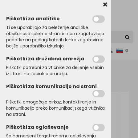
Piškotki za analitiko
Ti se uporabljajo za beleženje analitike
obsikanosti spletne strani in nam zagotavljajo
podatke na podlagi katerih lahko zagotovimo
boljšo uporabniško izkušnjo.
0
SL
Piškotki za družabna omrežja
Piškotki potrebni za vtičnike za deljenje vsebin
iz strani na socialna omrežja.
Domov
PULOVERJI
Puloverji
Piškotki za komunikacijo na strani
Piškotki omogočajo pirkaz, kontaktiranje in
komunikacijo preko komunikacijskega vtičnika
na strani.
Piškotki za oglaševanje
So namenjeni targetiranemu oglaševanju