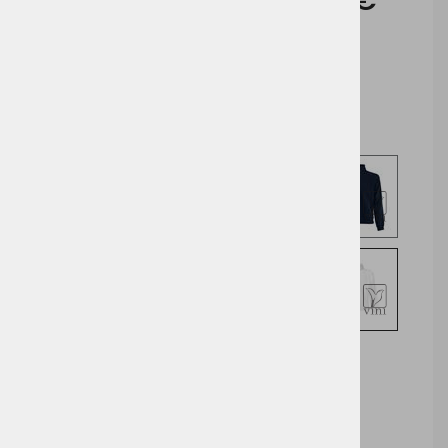
Cena brez DDV:
16,68 €
Cena z DDV:
20,35 €
Izberite opcijo za nakup
DODAJ V KOŠARICO