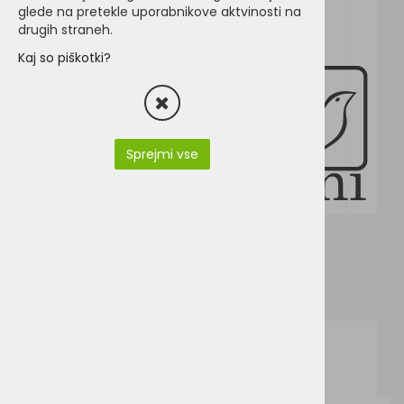
glede na pretekle uporabnikove aktvinosti na
drugih straneh.
Kaj so piškotki?
Sprejmi vse
f62032.pdf