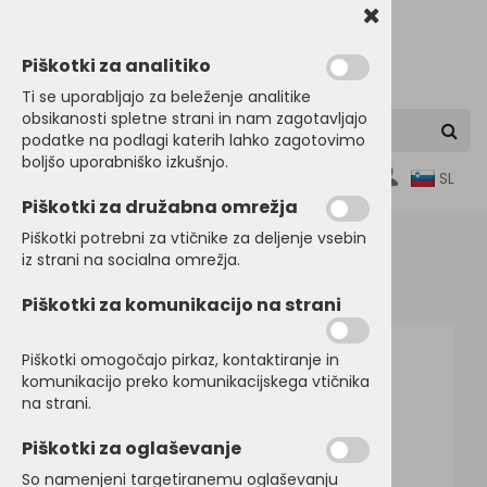
Piškotki za analitiko
Ti se uporabljajo za beleženje analitike
obsikanosti spletne strani in nam zagotavljajo
podatke na podlagi katerih lahko zagotovimo
boljšo uporabniško izkušnjo.
0
SL
Piškotki za družabna omrežja
Piškotki potrebni za vtičnike za deljenje vsebin
iz strani na socialna omrežja.
Domov
PULOVERJI
Puloverji
Piškotki za komunikacijo na strani
Piškotki omogočajo pirkaz, kontaktiranje in
komunikacijo preko komunikacijskega vtičnika
na strani.
Piškotki za oglaševanje
So namenjeni targetiranemu oglaševanju