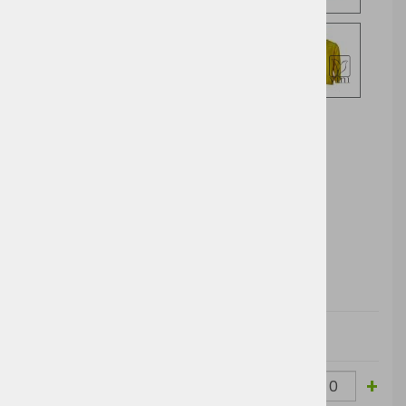
Izberite opcijo za nakup
DODAJ V KOŠARICO
Cena brez
Barva
Velikost
Cena z DDV:
DDV:
-
+
White
S
15,88 €
19,37 €