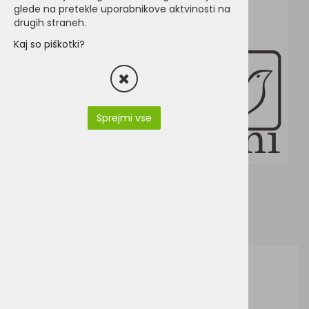
glede na pretekle uporabnikove aktvinosti na
drugih straneh.
Kaj so piškotki?
Sprejmi vse
J&N JN040