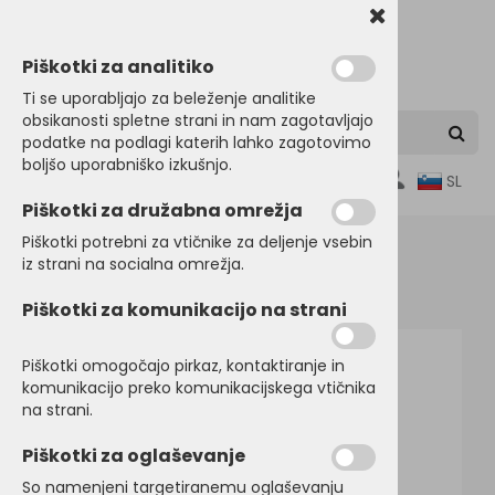
Piškotki za analitiko
Ti se uporabljajo za beleženje analitike
obsikanosti spletne strani in nam zagotavljajo
podatke na podlagi katerih lahko zagotovimo
boljšo uporabniško izkušnjo.
0
SL
Piškotki za družabna omrežja
Piškotki potrebni za vtičnike za deljenje vsebin
iz strani na socialna omrežja.
Domov
PULOVERJI
Puloverji
Piškotki za komunikacijo na strani
Piškotki omogočajo pirkaz, kontaktiranje in
komunikacijo preko komunikacijskega vtičnika
na strani.
Piškotki za oglaševanje
So namenjeni targetiranemu oglaševanju