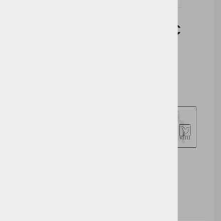
Vprašaj za izdelek in dodelavo ( tisk / vezenje )
Cena brez DDV:
11,63 €
Cena z DDV:
14,19 €
Izberite opcijo za nakup
DODAJ V KOŠARICO