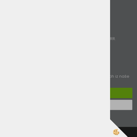
O nas
Kontakt
Plačila
Poslujemo izključno brezgotovinsko.
Sprejemamo kartična plačila, Paypal in nakazila na TRR.
Sledite nam
E-novice
vpišite vaš e-naslov in obveščali vas bomo o novostih iz naše
ponudbe
Prijavi se na e-novice
Odjavi se od e-novic
Izdelava spletne trgovine