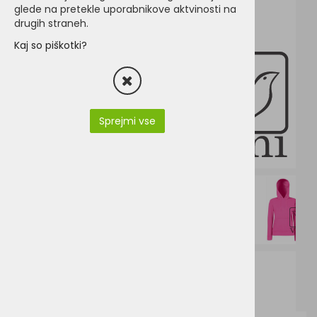
glede na pretekle uporabnikove aktvinosti na
drugih straneh.
Kaj so piškotki?
Sprejmi vse
F62038-62-038-0.pdf