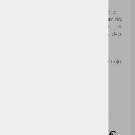
Šifra:
JN1124
Moški hibridni pulover, zunanji del kombinacija
bombaža (80%) in poliestra (20%) ter poliamida,
podloga iz poliestra. Prsni del je prešit, notranjost
ni brušena, dva stranska žepa z zadrgama, dva
notranja žepa.
Pralno na 30°c.
Ni primerno za likanje in sušenje v sušilnem stroju.
Možnosti dodelave:
Vezenje
Vprašaj za izdelek in dodelavo ( tisk / vezenje )
Cena brez DDV:
34,95 €