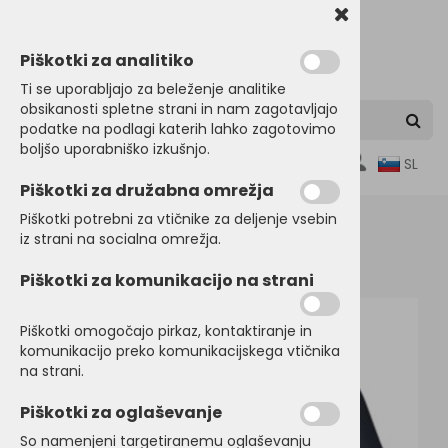
Piškotki za analitiko
Ti se uporabljajo za beleženje analitike
obsikanosti spletne strani in nam zagotavljajo
podatke na podlagi katerih lahko zagotovimo
boljšo uporabniško izkušnjo.
0
SL
Piškotki za družabna omrežja
Piškotki potrebni za vtičnike za deljenje vsebin
iz strani na socialna omrežja.
Domov
PULOVERJI
Puloverji
Piškotki za komunikacijo na strani
Piškotki omogočajo pirkaz, kontaktiranje in
komunikacijo preko komunikacijskega vtičnika
na strani.
Piškotki za oglaševanje
So namenjeni targetiranemu oglaševanju