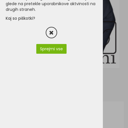
glede na pretekle uporabnikove aktvinosti na
drugih straneh.
Kaj so piškotki?
Sprejmi vse
J&N JN1124